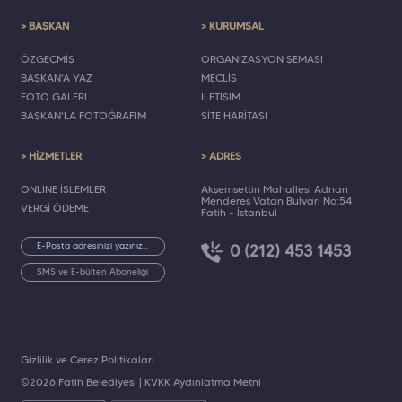
> BAŞKAN
> KURUMSAL
ÖZGEÇMİŞ
ORGANİZASYON ŞEMASI
BAŞKAN'A YAZ
MECLİS
FOTO GALERİ
İLETİŞİM
BAŞKAN'LA FOTOĞRAFIM
SİTE HARİTASI
> HİZMETLER
> ADRES
ONLINE İŞLEMLER
Akşemsettin Mahallesi Adnan
Menderes Vatan Bulvarı No:54
VERGİ ÖDEME
Fatih - İstanbul
0 (212) 453 1453
SMS ve E-bülten Aboneliği
Gizlilik ve Çerez Politikaları
©2026 Fatih Belediyesi |
KVKK Aydınlatma Metni