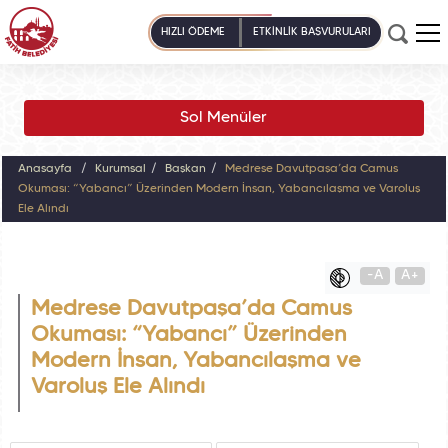
HIZLI ÖDEME
ETKİNLİK BAŞVURULARI
Sol Menüler
Anasayfa
Kurumsal
Başkan
Medrese Davutpaşa’da Camus
Okuması: “Yabancı” Üzerinden Modern İnsan, Yabancılaşma ve Varoluş
Ele Alındı
-A
A+
Medrese Davutpaşa’da Camus
Okuması: “Yabancı” Üzerinden
Modern İnsan, Yabancılaşma ve
Varoluş Ele Alındı