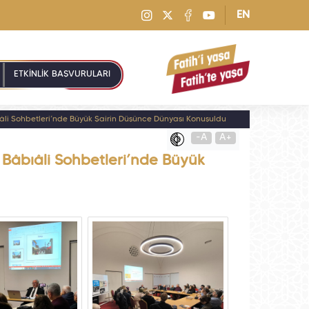
EN
ETKİNLİK BAŞVURULARI
i Sohbetleri’nde Büyük Şairin Düşünce Dünyası Konuşuldu
-A
A+
âbıâli Sohbetleri’nde Büyük