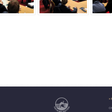
> 
ON