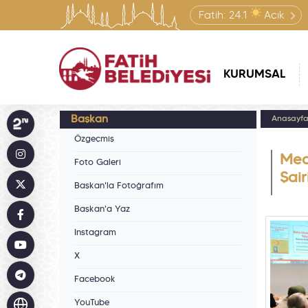
Fatih:
24.1
Açık
KURUMSAL
Başkan
Anasayf
Özgeçmiş
Med
Foto Galeri
Şai
Başkan'la Fotoğrafım
Başkan'a Yaz
Instagram
X
Facebook
YouTube