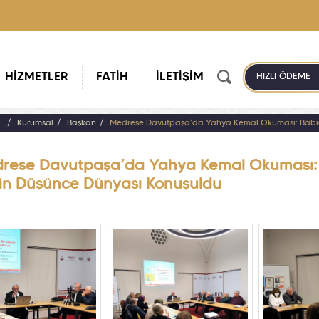
HİZMETLER
FATİH
İLETİŞİM
HIZLI ÖDEME
a
Kurumsal
Başkan
Medrese Davutpaşa’da Yahya Kemal Okuması: Bâbıâl
rese Davutpaşa’da Yahya Kemal Okuması: B
rin Düşünce Dünyası Konuşuldu