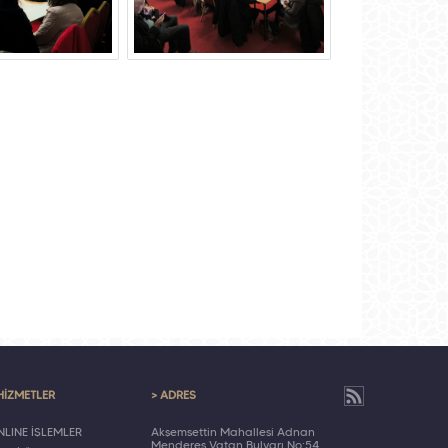
HİZMETLER
> ADRES
LINE İŞLEMLER
Akşemsettin Mahallesi Adnan
Menderes Vatan Bulvarı No:54