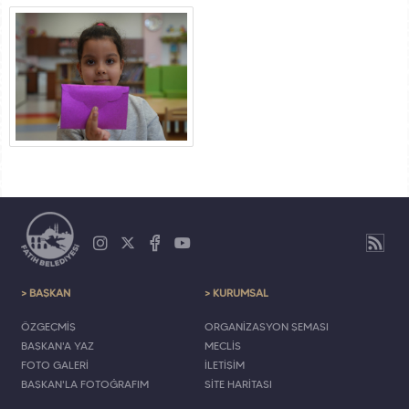
> BAŞKAN
> KURUMSAL
ÖZGEÇMİŞ
ORGANİZASYON ŞEMASI
BAŞKAN'A YAZ
MECLİS
FOTO GALERİ
İLETİŞİM
BAŞKAN'LA FOTOĞRAFIM
SİTE HARİTASI