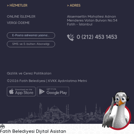
> HİZMETLER
> ADRES
ONLINE İŞLEMLER
Akşemsettin Mahallesi Adnan
Menderes Vatan Bulvarı No:54
VERGİ ÖDEME
Fatih - İstanbul
0 (212) 453 1453
SMS ve E-bülten Aboneliği
Gizlilik ve Çerez Politikaları
©2026 Fatih Belediyesi |
KVKK Aydınlatma Metni
Fatih Belediyesi
Dijital Asistan