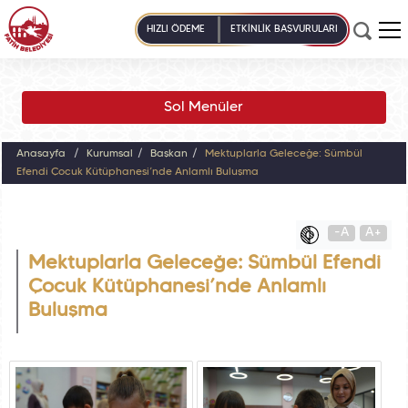
HIZLI ÖDEME
ETKİNLİK BAŞVURULARI
Sol Menüler
Anasayfa
Kurumsal
Başkan
Mektuplarla Geleceğe: Sümbül
Efendi Çocuk Kütüphanesi’nde Anlamlı Buluşma
-A
A+
Mektuplarla Geleceğe: Sümbül Efendi
Çocuk Kütüphanesi’nde Anlamlı
Buluşma