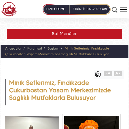
HIZLI ÖDEME
ETKİNLİK BAŞVURULARI
Sol Menüler
Anasayfa
Kurumsal
Başkan
Minik Şeflerimiz, Fındıkzade
Çukurbostan Yaşam Merkezimizde Sağlıklı Mutfaklarla Buluşuyor
-A
A+
Minik Şeflerimiz, Fındıkzade
Çukurbostan Yaşam Merkezimizde
Sağlıklı Mutfaklarla Buluşuyor