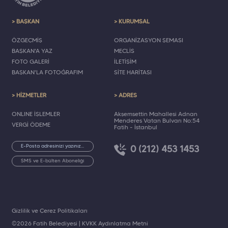
> BAŞKAN
> KURUMSAL
ÖZGEÇMİŞ
ORGANİZASYON ŞEMASI
BAŞKAN'A YAZ
MECLİS
FOTO GALERİ
İLETİŞİM
BAŞKAN'LA FOTOĞRAFIM
SİTE HARİTASI
> HİZMETLER
> ADRES
ONLINE İŞLEMLER
Akşemsettin Mahallesi Adnan
Menderes Vatan Bulvarı No:54
VERGİ ÖDEME
Fatih - İstanbul
0 (212) 453 1453
SMS ve E-bülten Aboneliği
Gizlilik ve Çerez Politikaları
©2026 Fatih Belediyesi |
KVKK Aydınlatma Metni