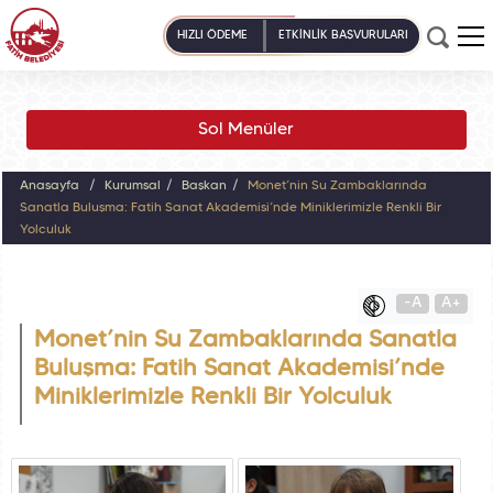
HIZLI ÖDEME
ETKİNLİK BAŞVURULARI
Sol Menüler
Anasayfa
Kurumsal
Başkan
Monet’nin Su Zambaklarında
Sanatla Buluşma: Fatih Sanat Akademisi’nde Miniklerimizle Renkli Bir
Yolculuk
-A
A+
Monet’nin Su Zambaklarında Sanatla
Buluşma: Fatih Sanat Akademisi’nde
Miniklerimizle Renkli Bir Yolculuk