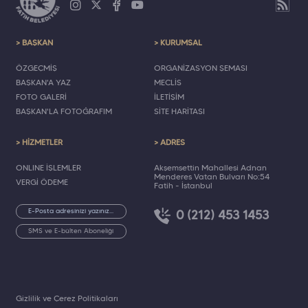
> BAŞKAN
> KURUMSAL
ÖZGEÇMİŞ
ORGANİZASYON ŞEMASI
BAŞKAN'A YAZ
MECLİS
FOTO GALERİ
İLETİŞİM
BAŞKAN'LA FOTOĞRAFIM
SİTE HARİTASI
> HİZMETLER
> ADRES
ONLINE İŞLEMLER
Akşemsettin Mahallesi Adnan
Menderes Vatan Bulvarı No:54
VERGİ ÖDEME
Fatih - İstanbul
0 (212) 453 1453
SMS ve E-bülten Aboneliği
Gizlilik ve Çerez Politikaları