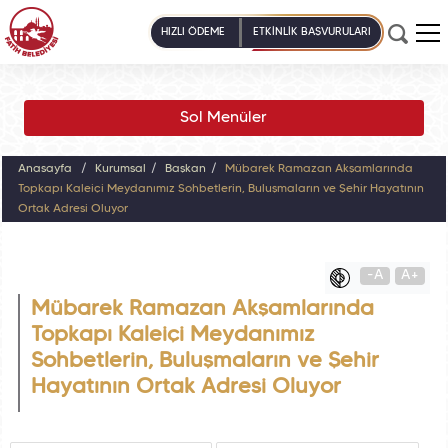
HIZLI ÖDEME
ETKİNLİK BAŞVURULARI
Sol Menüler
Anasayfa
Kurumsal
Başkan
Mübarek Ramazan Akşamlarında
Topkapı Kaleiçi Meydanımız Sohbetlerin, Buluşmaların ve Şehir Hayatının
Ortak Adresi Oluyor
-A
A+
Mübarek Ramazan Akşamlarında
Topkapı Kaleiçi Meydanımız
Sohbetlerin, Buluşmaların ve Şehir
Hayatının Ortak Adresi Oluyor