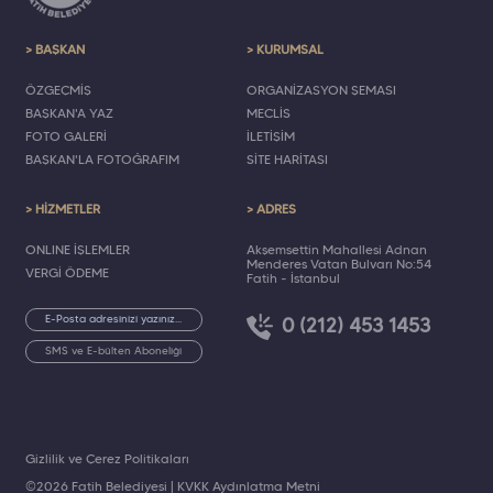
> BAŞKAN
> KURUMSAL
ÖZGEÇMİŞ
ORGANİZASYON ŞEMASI
BAŞKAN'A YAZ
MECLİS
FOTO GALERİ
İLETİŞİM
BAŞKAN'LA FOTOĞRAFIM
SİTE HARİTASI
> HİZMETLER
> ADRES
ONLINE İŞLEMLER
Akşemsettin Mahallesi Adnan
Menderes Vatan Bulvarı No:54
VERGİ ÖDEME
Fatih - İstanbul
0 (212) 453 1453
SMS ve E-bülten Aboneliği
Gizlilik ve Çerez Politikaları
©2026 Fatih Belediyesi |
KVKK Aydınlatma Metni