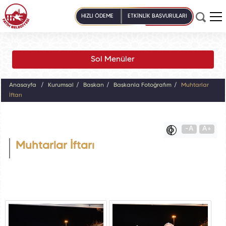
HIZLI ÖDEME
ETKİNLİK BAŞVURULARI
Sol Menüler
Anasayfa
Kurumsal
Başkan
Başkanla Fotoğrafım
Muhtarlar
İftarı
-A
A+
Muhtarlar İftarı