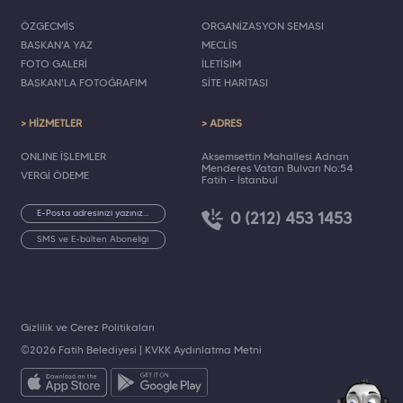
ÖZGEÇMİŞ
ORGANİZASYON ŞEMASI
BAŞKAN'A YAZ
MECLİS
FOTO GALERİ
İLETİŞİM
BAŞKAN'LA FOTOĞRAFIM
SİTE HARİTASI
> HİZMETLER
> ADRES
ONLINE İŞLEMLER
Akşemsettin Mahallesi Adnan
Menderes Vatan Bulvarı No:54
VERGİ ÖDEME
Fatih - İstanbul
0 (212) 453 1453
SMS ve E-bülten Aboneliği
Gizlilik ve Çerez Politikaları
©2026 Fatih Belediyesi |
KVKK Aydınlatma Metni