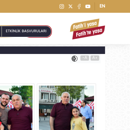
EN
ETKİNLİK BAŞVURULARI
-A
A+