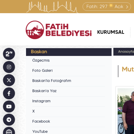
Fatih:
29.7
Açık
KURUMSAL
Başkan
Anasayf
Özgeçmiş
Mut
Foto Galeri
Başkan'la Fotoğrafım
Başkan'a Yaz
Instagram
X
Facebook
YouTube