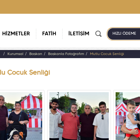
HİZMETLER
FATİH
İLETİŞİM
HIZLI ÖDEME
a
Kurumsal
Başkan
Başkanla Fotoğrafım
Mutlu Çocuk Şenliği
lu Çocuk Şenliği