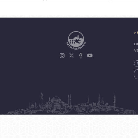
> 
ON
V