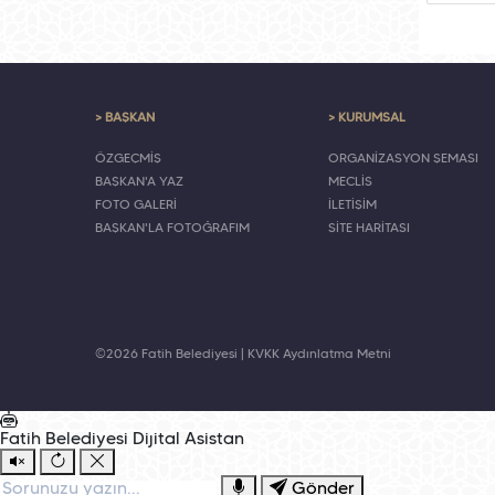
> BAŞKAN
> KURUMSAL
ÖZGEÇMİŞ
ORGANİZASYON ŞEMASI
BAŞKAN'A YAZ
MECLİS
FOTO GALERİ
İLETİŞİM
BAŞKAN'LA FOTOĞRAFIM
SİTE HARİTASI
©2026 Fatih Belediyesi |
KVKK Aydınlatma Metni
Fatih Belediyesi
Dijital Asistan
Gönder