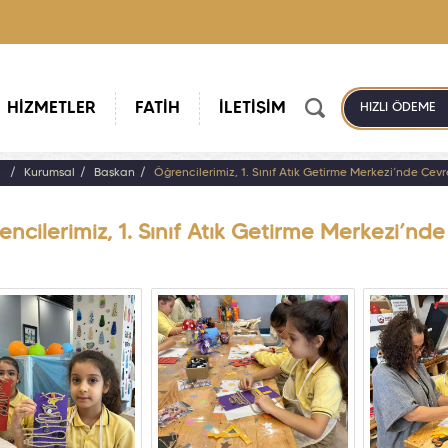
HİZMETLER
FATİH
İLETİŞİM
HIZLI ÖDEME
a
Kurumsal
Başkan
Öğrencilerimiz, 1. Sınıf Atık Getirme Merkezi’nde Çev
ncilerimiz, 1. Sınıf Atık Getirme Merkezi’nd