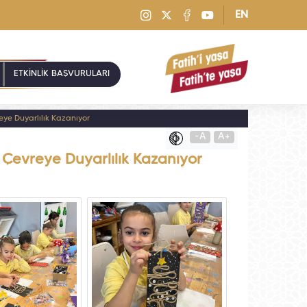
EN
ETKİNLİK BAŞVURULARI
reye Duyarlılık Kazanıyor
-A
A+
e Çevreye Duyarlılık Kazanıyor