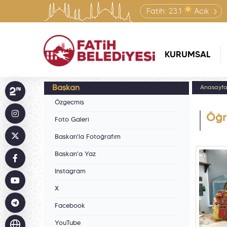
Fatih:
23.1
Açık
KURUMSAL
Başkan
Anasayf
Özgeçmiş
Öğre
Foto Galeri
Başkan'la Fotoğrafım
Başkan'a Yaz
Instagram
X
Facebook
YouTube