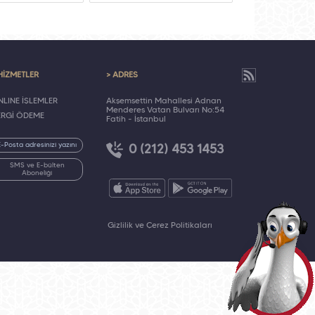
HİZMETLER
> ADRES
LINE İŞLEMLER
Akşemsettin Mahallesi Adnan
Menderes Vatan Bulvarı No:54
ERGİ ÖDEME
Fatih - İstanbul
0 (212) 453 1453
SMS ve E-bülten
Aboneliği
Gizlilik ve Çerez Politikaları