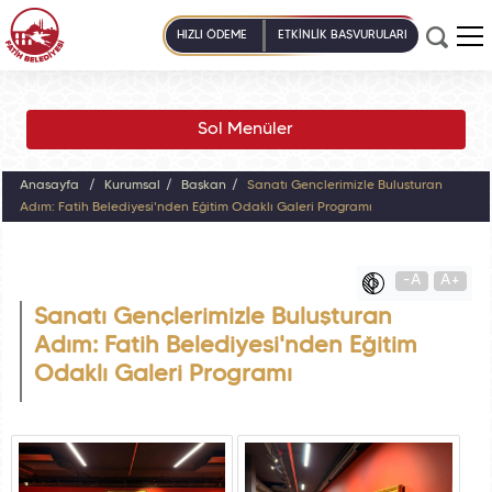
HIZLI ÖDEME
ETKİNLİK BAŞVURULARI
Sol Menüler
Anasayfa
Kurumsal
Başkan
Sanatı Gençlerimizle Buluşturan
Adım: Fatih Belediyesi'nden Eğitim Odaklı Galeri Programı
-A
A+
Sanatı Gençlerimizle Buluşturan
Adım: Fatih Belediyesi'nden Eğitim
Odaklı Galeri Programı