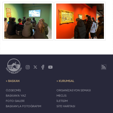
> BAŞKAN
> KURUMSAL
ÖZGEÇMİŞ
ORGANİZASYON ŞEMASI
BAŞKAN'A YAZ
MECLİS
FOTO GALERİ
İLETİŞİM
BAŞKAN'LA FOTOĞRAFIM
SİTE HARİTASI