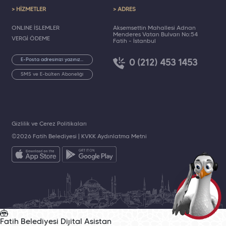
> HİZMETLER
> ADRES
ONLINE İŞLEMLER
Akşemsettin Mahallesi Adnan
Menderes Vatan Bulvarı No:54
VERGİ ÖDEME
Fatih - İstanbul
0 (212) 453 1453
SMS ve E-bülten Aboneliği
Gizlilik ve Çerez Politikaları
©2026 Fatih Belediyesi |
KVKK Aydınlatma Metni
Fatih Belediyesi
Dijital Asistan