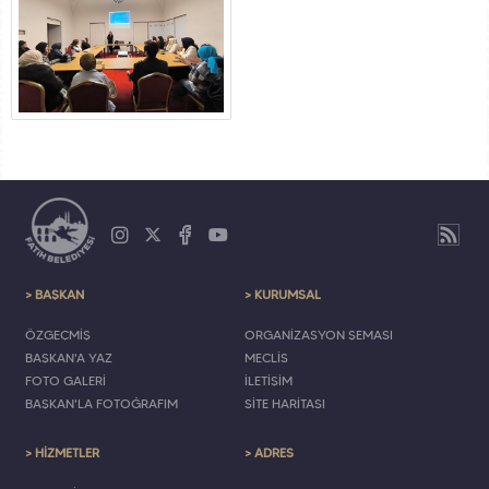
> BAŞKAN
> KURUMSAL
ÖZGEÇMİŞ
ORGANİZASYON ŞEMASI
BAŞKAN'A YAZ
MECLİS
FOTO GALERİ
İLETİŞİM
BAŞKAN'LA FOTOĞRAFIM
SİTE HARİTASI
> HİZMETLER
> ADRES