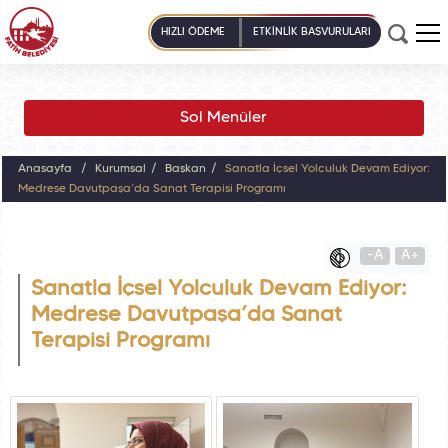
HIZLI ÖDEME
ETKİNLİK BAŞVURULARI
Sol Menüler
Anasayfa
Kurumsal
Başkan
Sanatla İçsel Yolculuk Devam Ediyor:
Medrese Davutpaşa’da Sanat Terapisi Programı
-A
A+
Sanatla İçsel Yolculuk Devam Ediyor:
Medrese Davutpaşa’da Sanat
Terapisi Programı