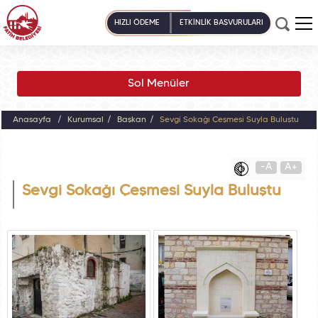
HIZLI ÖDEME
ETKİNLİK BAŞVURULARI
Sol Menüler
Anasayfa
Kurumsal
Başkan
Sevgi Sokağı Çeşmesi Suyla Buluştu
-A
A+
Sevgi Sokağı Çeşmesi Suyla Buluştu