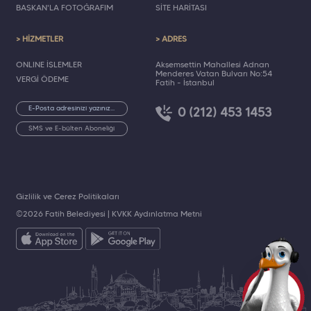
BAŞKAN'LA FOTOĞRAFIM
SİTE HARİTASI
> HİZMETLER
> ADRES
ONLINE İŞLEMLER
Akşemsettin Mahallesi Adnan
Menderes Vatan Bulvarı No:54
VERGİ ÖDEME
Fatih - İstanbul
0 (212) 453 1453
SMS ve E-bülten Aboneliği
Gizlilik ve Çerez Politikaları
©2026 Fatih Belediyesi |
KVKK Aydınlatma Metni