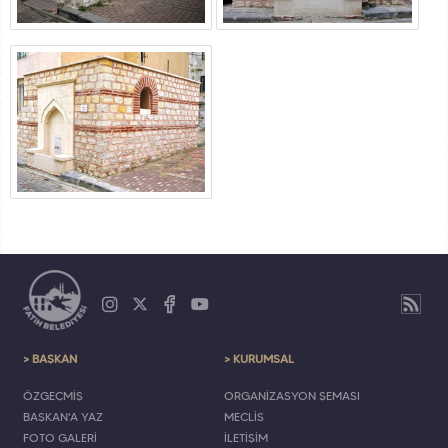
> BAŞKAN
> KURUMSAL
ÖZGEÇMİŞ
ORGANİZASYON ŞEMASI
BAŞKAN'A YAZ
MECLİS
FOTO GALERİ
İLETİŞİM