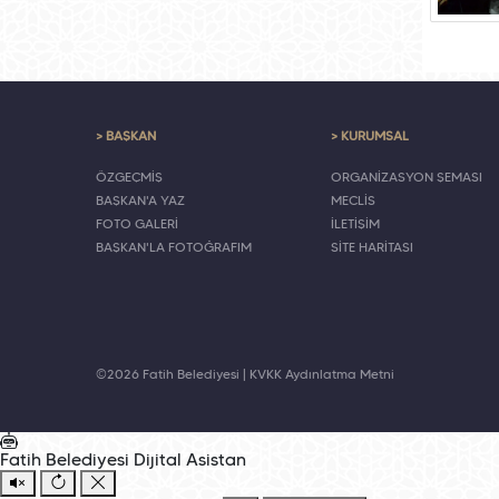
> BAŞKAN
> KURUMSAL
ÖZGEÇMİŞ
ORGANİZASYON ŞEMASI
BAŞKAN'A YAZ
MECLİS
FOTO GALERİ
İLETİŞİM
BAŞKAN'LA FOTOĞRAFIM
SİTE HARİTASI
©2026 Fatih Belediyesi |
KVKK Aydınlatma Metni
Fatih Belediyesi
Dijital Asistan