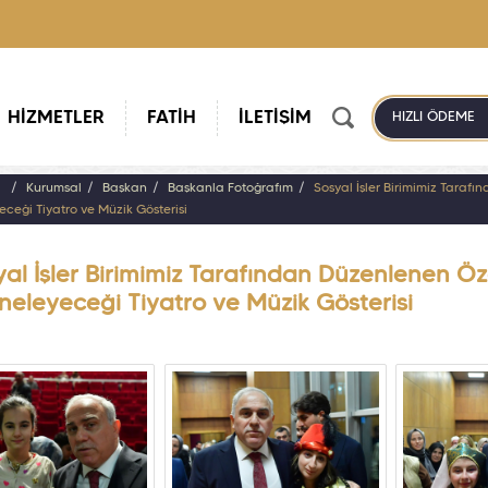
HİZMETLER
FATİH
İLETİŞİM
HIZLI ÖDEME
a
Kurumsal
Başkan
Başkanla Fotoğrafım
Sosyal İşler Birimimiz Taraf
ceği Tiyatro ve Müzik Gösterisi
al İşler Birimimiz Tarafından Düzenlenen Öz
neleyeceği Tiyatro ve Müzik Gösterisi