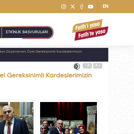
EN
ETKİNLİK BAŞVURULARI
ından Düzenlenen Özel Gereksinimli Kardeşlerimizin
-A
A+
el Gereksinimli Kardeşlerimizin