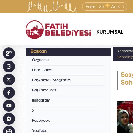
Fatih:
25
Açık
KURUMSAL
Başkan
Anasayf
Sahneleye
Özgeçmiş
Foto Galeri
Sosy
Başkan'la Fotoğrafım
Sah
Başkan'a Yaz
Instagram
X
Facebook
YouTube