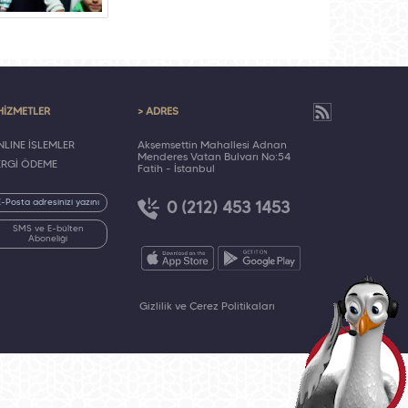
HİZMETLER
> ADRES
LINE İŞLEMLER
Akşemsettin Mahallesi Adnan
Menderes Vatan Bulvarı No:54
ERGİ ÖDEME
Fatih - İstanbul
0 (212) 453 1453
SMS ve E-bülten
Aboneliği
Gizlilik ve Çerez Politikaları