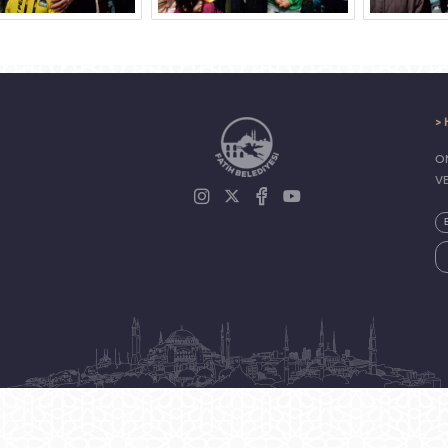
> 
ON
V