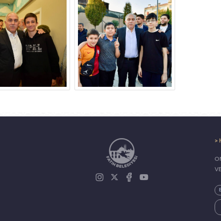
> 
ON
V