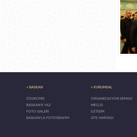
> BAŞKAN
> KURUMSAL
ÖZGEÇMİŞ
ORGANİZASYON ŞEMASI
BAŞKAN'A YAZ
MECLİS
FOTO GALERİ
İLETİŞİM
BAŞKAN'LA FOTOĞRAFIM
SİTE HARİTASI