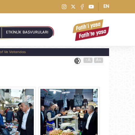
EN
ETKİNLİK BAŞVURULARI
naf Ve Vatandaş
-A
A+