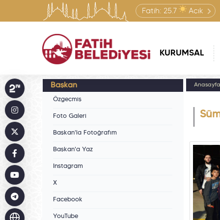
Fatih:
25.7
Açık
KURUMSAL
Başkan
Anasayf
Özgeçmiş
Süm
Foto Galeri
Başkan'la Fotoğrafım
Başkan'a Yaz
Instagram
X
Facebook
YouTube