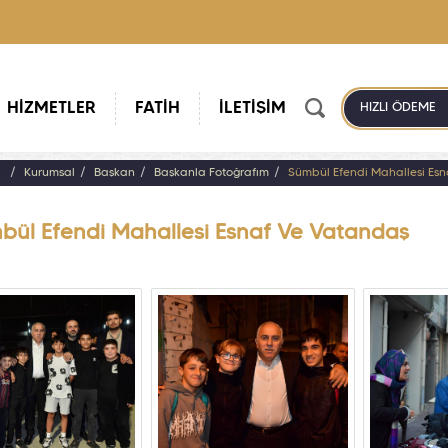
HİZMETLER
FATİH
İLETİŞİM
HIZLI ÖDEME
a
Kurumsal
Başkan
Başkanla Fotoğrafım
Sümbül Efendi Mahallesi Es
bül Efendi Mahallesi Esnaf Ve Vatandaş