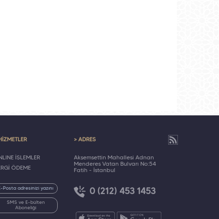
HİZMETLER
> ADRES
LINE İŞLEMLER
Akşemsettin Mahallesi Adnan
Menderes Vatan Bulvarı No:54
ERGİ ÖDEME
Fatih - İstanbul
0 (212) 453 1453
SMS ve E-bülten
Aboneliği