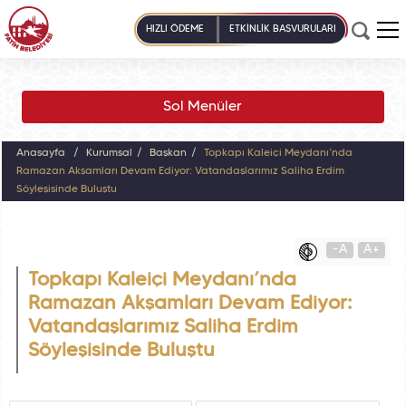
HIZLI ÖDEME
ETKİNLİK BAŞVURULARI
Sol Menüler
Anasayfa
Kurumsal
Başkan
Topkapı Kaleiçi Meydanı’nda
Ramazan Akşamları Devam Ediyor: Vatandaşlarımız Saliha Erdim
Söyleşisinde Buluştu
-A
A+
Topkapı Kaleiçi Meydanı’nda
Ramazan Akşamları Devam Ediyor:
Vatandaşlarımız Saliha Erdim
Söyleşisinde Buluştu