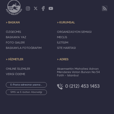
> BAŞKAN
> KURUMSAL
ÖZGEÇMİŞ
ORGANİZASYON ŞEMASI
BAŞKAN'A YAZ
MECLİS
FOTO GALERİ
İLETİŞİM
BAŞKAN'LA FOTOĞRAFIM
SİTE HARİTASI
> HİZMETLER
> ADRES
ONLINE İŞLEMLER
Akşemsettin Mahallesi Adnan
Menderes Vatan Bulvarı No:54
VERGİ ÖDEME
Fatih - İstanbul
0 (212) 453 1453
SMS ve E-bülten Aboneliği