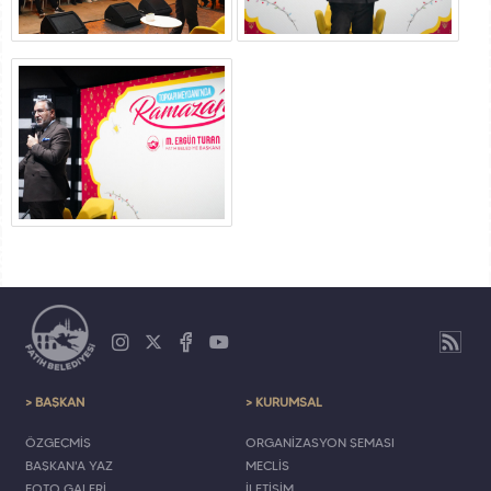
> BAŞKAN
> KURUMSAL
ÖZGEÇMİŞ
ORGANİZASYON ŞEMASI
BAŞKAN'A YAZ
MECLİS
FOTO GALERİ
İLETİŞİM