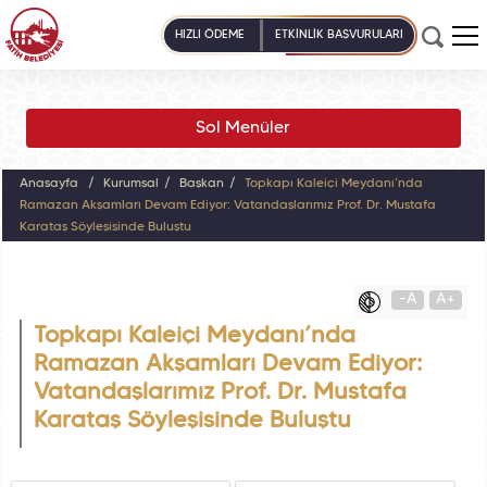
HIZLI ÖDEME
ETKİNLİK BAŞVURULARI
Sol Menüler
Anasayfa
Kurumsal
Başkan
Topkapı Kaleiçi Meydanı’nda
Ramazan Akşamları Devam Ediyor: Vatandaşlarımız Prof. Dr. Mustafa
Karataş Söyleşisinde Buluştu
-A
A+
Topkapı Kaleiçi Meydanı’nda
Ramazan Akşamları Devam Ediyor:
Vatandaşlarımız Prof. Dr. Mustafa
Karataş Söyleşisinde Buluştu