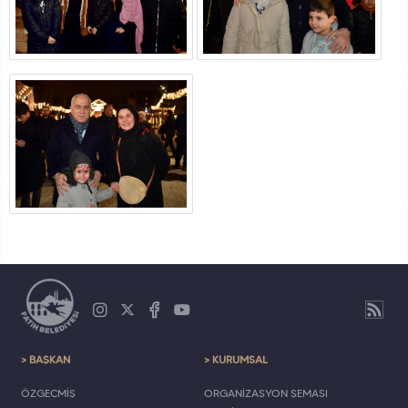
> BAŞKAN
> KURUMSAL
ÖZGEÇMİŞ
ORGANİZASYON ŞEMASI