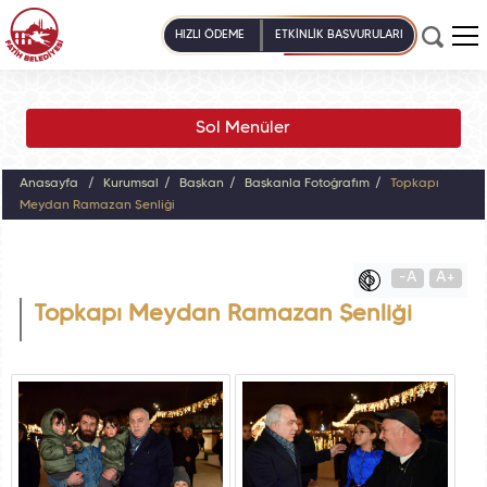
HIZLI ÖDEME
ETKİNLİK BAŞVURULARI
Sol Menüler
Anasayfa
Kurumsal
Başkan
Başkanla Fotoğrafım
Topkapı
Meydan Ramazan Şenliği
-A
A+
Topkapı Meydan Ramazan Şenliği