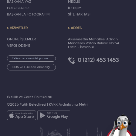
BAŞKAN'A YAZ
MECLİS
FOTO GALERİ
İLETİŞİM
BAŞKAN'LA FOTOĞRAFIM
SİTE HARİTASI
> HİZMETLER
> ADRES
ONLINE İŞLEMLER
Akşemsettin Mahallesi Adnan
Menderes Vatan Bulvarı No:54
VERGİ ÖDEME
Fatih - İstanbul
0 (212) 453 1453
SMS ve E-bülten Aboneliği
Gizlilik ve Çerez Politikaları
©2026 Fatih Belediyesi |
KVKK Aydınlatma Metni