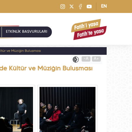
EN
ETKİNLİK BAŞVURULARI
ltür ve Müziğin Buluşması
-A
A+
nde Kültür ve Müziğin Buluşması