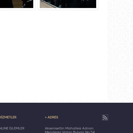
HİZMETLER
> ADRES
LINE İŞLEMLER
Akşemsettin Mahallesi Adnan
Menderes Vatan Bulvarı No:54