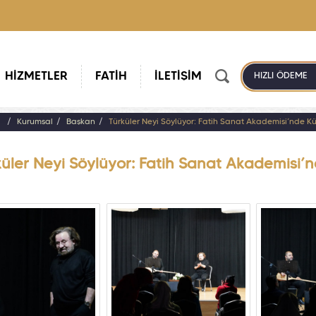
HİZMETLER
FATİH
İLETİŞİM
HIZLI ÖDEME
a
Kurumsal
Başkan
Türküler Neyi Söylüyor: Fatih Sanat Akademisi’nde Kü
küler Neyi Söylüyor: Fatih Sanat Akademisi’