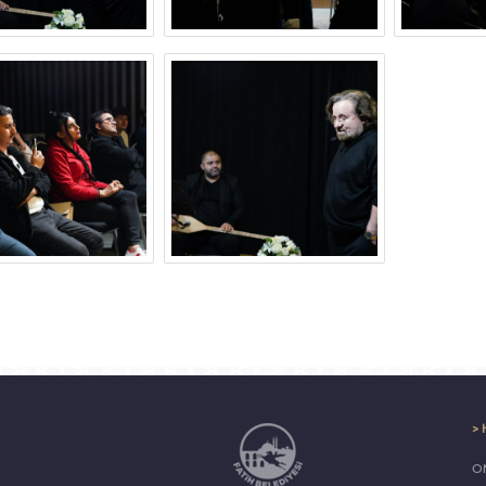
> 
ON