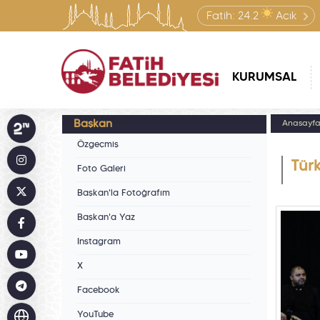
Fatih:
24.2
Açık
KURUMSAL
Başkan
Anasayf
Özgeçmiş
Tür
Foto Galeri
Başkan'la Fotoğrafım
Başkan'a Yaz
Instagram
X
Facebook
YouTube