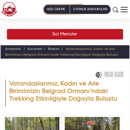
HIZLI ÖDEME
ETKİNLİK BAŞVURULARI
Sol Menüler
Anasayfa
Kurumsal
Başkan
Vatandaşlarımız, Kadın ve Aile
Birimimizin Belgrad Ormanı’ndaki Trekking Etkinliğiyle Doğayla Buluştu
-A
A+
Vatandaşlarımız, Kadın ve Aile
Birimimizin Belgrad Ormanı’ndaki
Trekking Etkinliğiyle Doğayla Buluştu