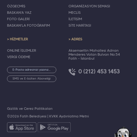
ÖZGEÇMİŞ
ORGANİZASYON ŞEMASI
BAŞKAN'A YAZ
MECLİS
FOTO GALERİ
İLETİŞİM
BAŞKAN'LA FOTOĞRAFIM
SİTE HARİTASI
> HİZMETLER
> ADRES
ONLINE İŞLEMLER
Akşemsettin Mahallesi Adnan
Menderes Vatan Bulvarı No:54
VERGİ ÖDEME
Fatih - İstanbul
0 (212) 453 1453
SMS ve E-bülten Aboneliği
Gizlilik ve Çerez Politikaları
©2026 Fatih Belediyesi |
KVKK Aydınlatma Metni