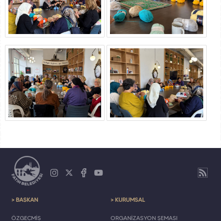
> BAŞKAN
> KURUMSAL
ÖZGEÇMİŞ
ORGANİZASYON ŞEMASI