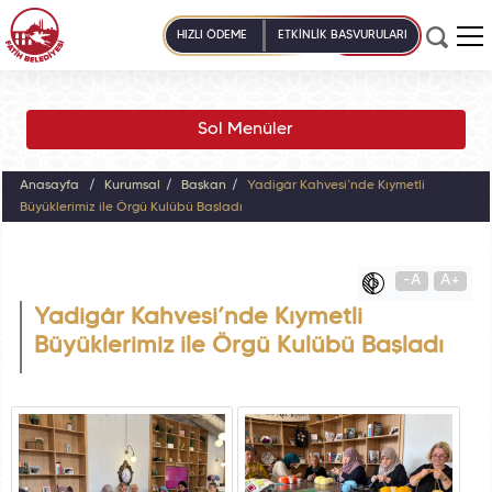
HIZLI ÖDEME
ETKİNLİK BAŞVURULARI
Sol Menüler
Anasayfa
Kurumsal
Başkan
Yadigâr Kahvesi’nde Kıymetli
Büyüklerimiz ile Örgü Kulübü Başladı
-A
A+
Yadigâr Kahvesi’nde Kıymetli
Büyüklerimiz ile Örgü Kulübü Başladı