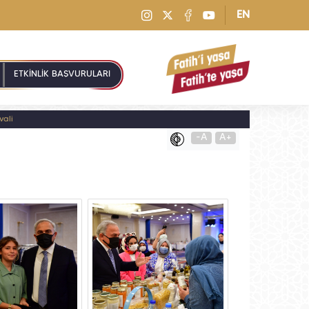
EN
ETKİNLİK BAŞVURULARI
vali
-A
A+