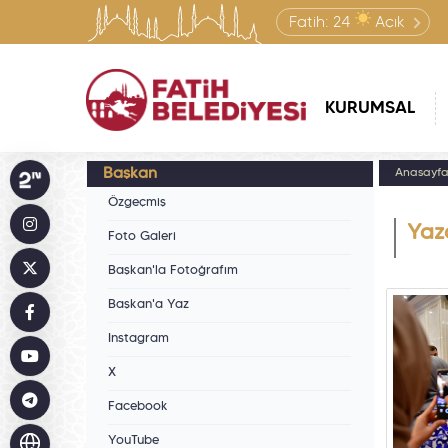
Fatih:
24
Açık
KURUMSAL
Başkan
Anasayf
Özgeçmiş
Yaza
Foto Galeri
Başkan'la Fotoğrafım
Başkan'a Yaz
Instagram
X
Facebook
YouTube