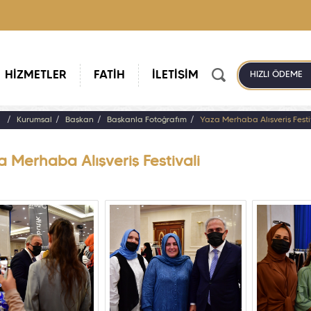
HİZMETLER
FATİH
İLETİŞİM
HIZLI ÖDEME
a
Kurumsal
Başkan
Başkanla Fotoğrafım
Yaza Merhaba Alışveriş Festi
 Merhaba Alışveriş Festivali