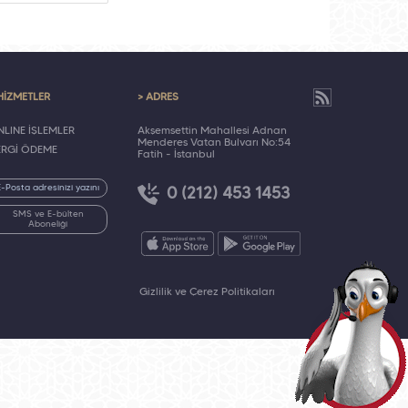
HİZMETLER
> ADRES
LINE İŞLEMLER
Akşemsettin Mahallesi Adnan
Menderes Vatan Bulvarı No:54
ERGİ ÖDEME
Fatih - İstanbul
0 (212) 453 1453
SMS ve E-bülten
Aboneliği
Gizlilik ve Çerez Politikaları