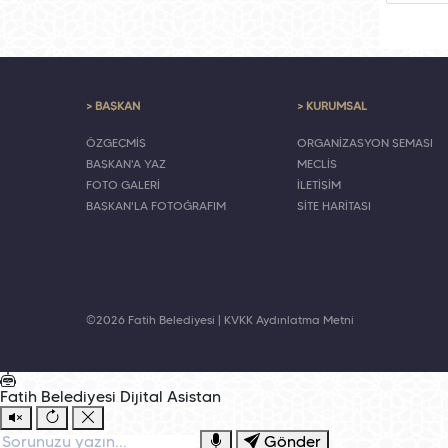
> BAŞKAN
> KURUMSAL
ÖZGEÇMİŞ
ORGANİZASYON ŞEMASI
BAŞKAN'A YAZ
MECLİS
FOTO GALERİ
İLETİŞİM
BAŞKAN'LA FOTOĞRAFIM
SİTE HARİTASI
©2026 Fatih Belediyesi |
KVKK Aydınlatma Metni
Fatih Belediyesi
Dijital Asistan
Gönder