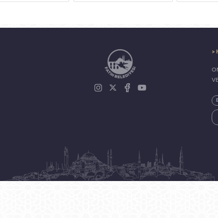
> 
ON
V