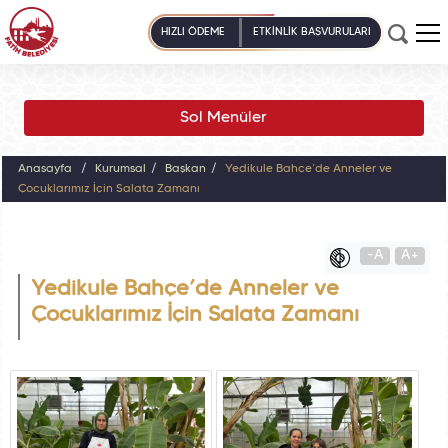
HIZLI ÖDEME
ETKİNLİK BAŞVURULARI
Sol Menüler
Anasayfa
Kurumsal
Başkan
Yedikule Bahçe’de Anneler ve
Çocuklarımız İçin Salata Zamanı
-A
A+
Yedikule Bahçe’de Anneler ve
Çocuklarımız İçin Salata Zamanı