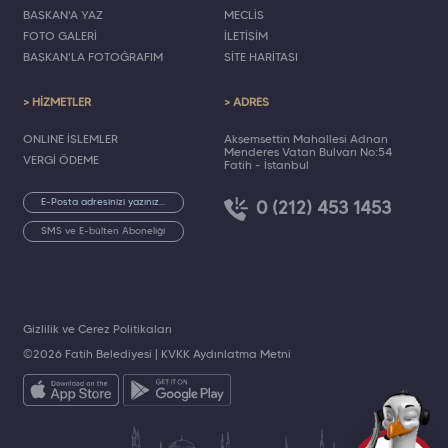
BAŞKAN'A YAZ
MECLİS
FOTO GALERİ
İLETİŞİM
BAŞKAN'LA FOTOĞRAFIM
SİTE HARİTASI
> HİZMETLER
> ADRES
ONLINE İŞLEMLER
Akşemsettin Mahallesi Adnan
Menderes Vatan Bulvarı No:54
VERGİ ÖDEME
Fatih - İstanbul
0 (212) 453 1453
SMS ve E-bülten Aboneliği
Gizlilik ve Çerez Politikaları
©2026 Fatih Belediyesi |
KVKK Aydınlatma Metni