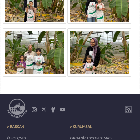
> BAŞKAN
> KURUMSAL
ÖZGEÇMİŞ
ORGANİZASYON ŞEMASI