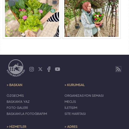
> BAŞKAN
> KURUMSAL
ÖZGEÇMİŞ
ORGANİZASYON ŞEMASI
BAŞKAN'A YAZ
MECLİS
FOTO GALERİ
İLETİŞİM
BAŞKAN'LA FOTOĞRAFIM
SİTE HARİTASI
> HİZMETLER
> ADRES