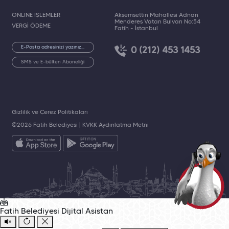
ONLINE İŞLEMLER
Akşemsettin Mahallesi Adnan
Menderes Vatan Bulvarı No:54
VERGİ ÖDEME
Fatih - İstanbul
0 (212) 453 1453
SMS ve E-bülten Aboneliği
Gizlilik ve Çerez Politikaları
©2026 Fatih Belediyesi |
KVKK Aydınlatma Metni
Fatih Belediyesi
Dijital Asistan