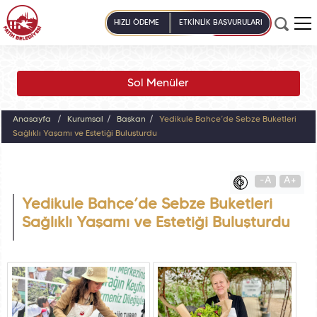
HIZLI ÖDEME
ETKİNLİK BAŞVURULARI
Sol Menüler
Anasayfa
Kurumsal
Başkan
Yedikule Bahçe’de Sebze Buketleri
Sağlıklı Yaşamı ve Estetiği Buluşturdu
-A
A+
Yedikule Bahçe’de Sebze Buketleri
Sağlıklı Yaşamı ve Estetiği Buluşturdu