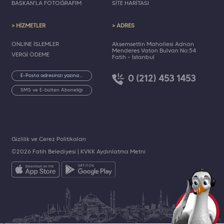
BAŞKAN'LA FOTOĞRAFIM
SİTE HARİTASI
> HİZMETLER
> ADRES
ONLINE İŞLEMLER
Akşemsettin Mahallesi Adnan
Menderes Vatan Bulvarı No:54
VERGİ ÖDEME
Fatih - İstanbul
0 (212) 453 1453
SMS ve E-bülten Aboneliği
Gizlilik ve Çerez Politikaları
©2026 Fatih Belediyesi |
KVKK Aydınlatma Metni