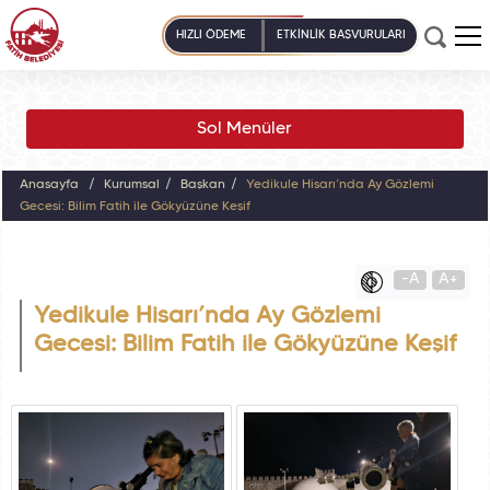
HIZLI ÖDEME
ETKİNLİK BAŞVURULARI
Sol Menüler
Anasayfa
Kurumsal
Başkan
Yedikule Hisarı’nda Ay Gözlemi
Gecesi: Bilim Fatih ile Gökyüzüne Keşif
-A
A+
Yedikule Hisarı’nda Ay Gözlemi
Gecesi: Bilim Fatih ile Gökyüzüne Keşif