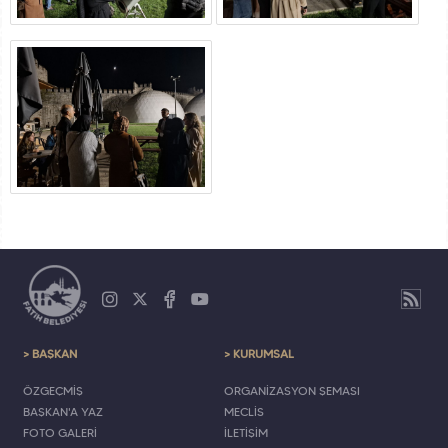
> BAŞKAN
> KURUMSAL
ÖZGEÇMİŞ
ORGANİZASYON ŞEMASI
BAŞKAN'A YAZ
MECLİS
FOTO GALERİ
İLETİŞİM