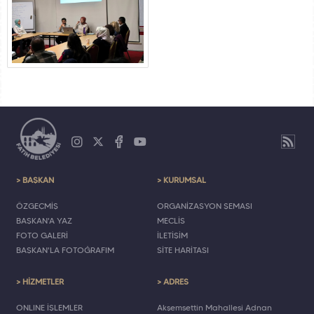
> BAŞKAN
> KURUMSAL
ÖZGEÇMİŞ
ORGANİZASYON ŞEMASI
BAŞKAN'A YAZ
MECLİS
FOTO GALERİ
İLETİŞİM
BAŞKAN'LA FOTOĞRAFIM
SİTE HARİTASI
> HİZMETLER
> ADRES
ONLINE İŞLEMLER
Akşemsettin Mahallesi Adnan