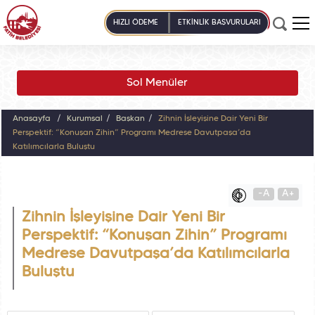
HIZLI ÖDEME
ETKİNLİK BAŞVURULARI
Sol Menüler
Anasayfa
Kurumsal
Başkan
Zihnin İşleyişine Dair Yeni Bir
Perspektif: “Konuşan Zihin” Programı Medrese Davutpaşa’da
Katılımcılarla Buluştu
-A
A+
Zihnin İşleyişine Dair Yeni Bir
Perspektif: “Konuşan Zihin” Programı
Medrese Davutpaşa’da Katılımcılarla
Buluştu