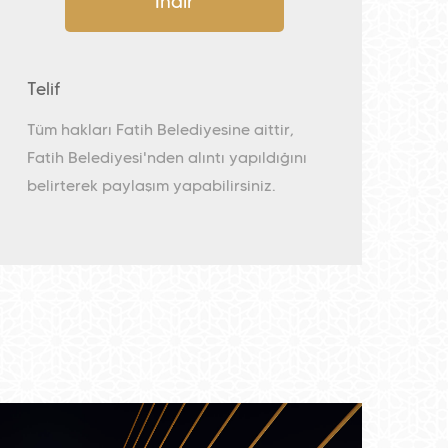
İndir
Telif
Tüm hakları Fatih Belediyesine aittir,
Fatih Belediyesi'nden alıntı yapıldığını
belirterek paylaşım yapabilirsiniz.