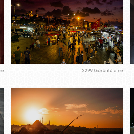
me
2299 Görüntüleme