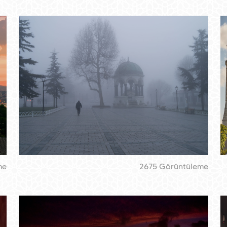
me
2675 Görüntüleme