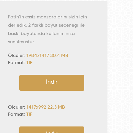
Fatih'in eşsiz manzaralarını sizin için
derledik. 2 farklı boyut seçeneği ile
baskı boyutunda kullanımınıza
sunulmuştur.
Ölçüler:
1984x1417 30.4 MB
Format:
TIF
İndir
Ölçüler:
1417x992 22.3 MB
Format:
TIF