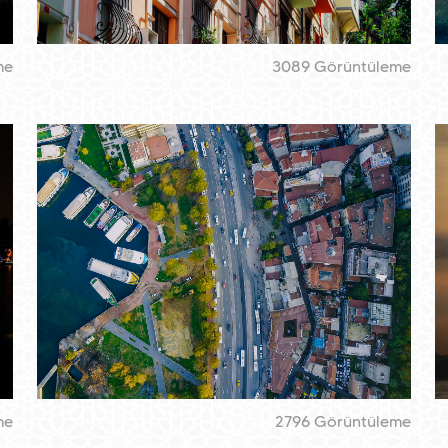
me
3089 Görüntüleme
me
2796 Görüntüleme