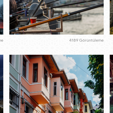
me
4189 Görüntüleme