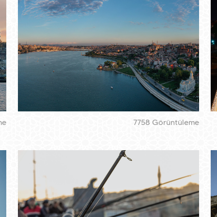
me
7758 Görüntüleme