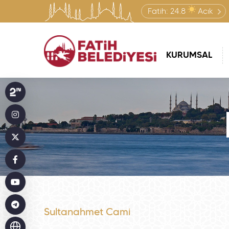
Fatih:
24.8
Açık
KURUMSAL
Sultanahmet Cami