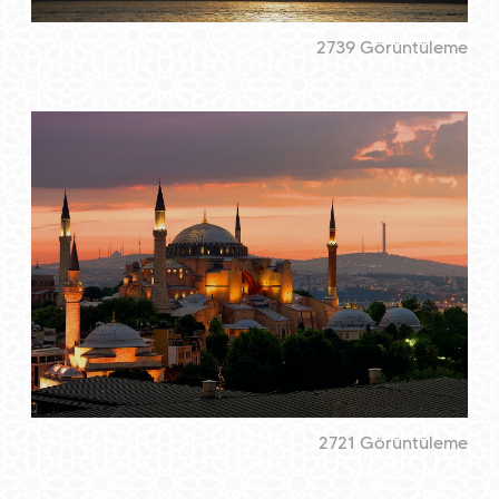
2739 Görüntüleme
2721 Görüntüleme