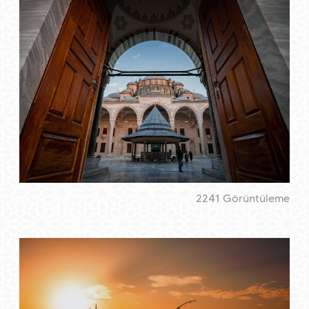
2241 Görüntüleme