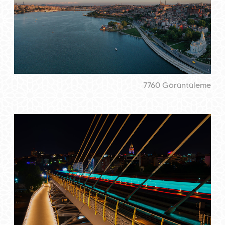
7760 Görüntüleme