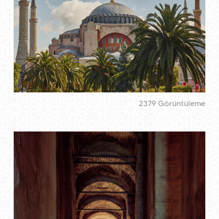
2379 Görüntüleme