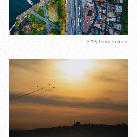
2799 Görüntüleme