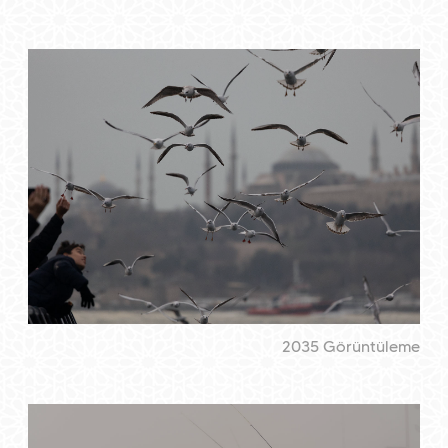
2035 Görüntüleme