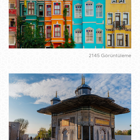
2145 Görüntüleme