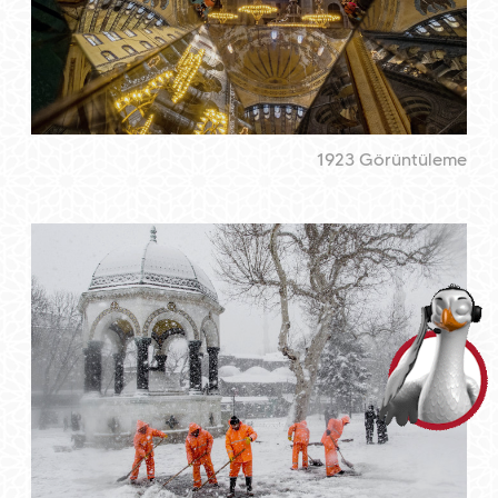
1923 Görüntüleme