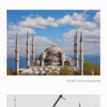
4340 Görüntüleme