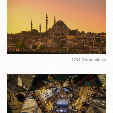
1934 Görüntüleme