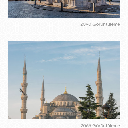
2090 Görüntüleme
2065 Görüntüleme