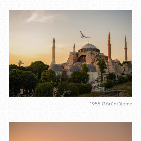
1955 Görüntüleme