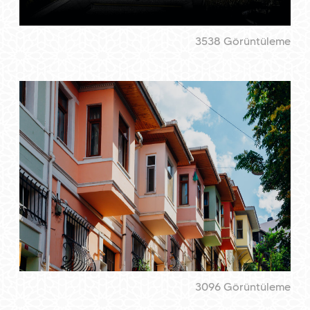
3538 Görüntüleme
3096 Görüntüleme