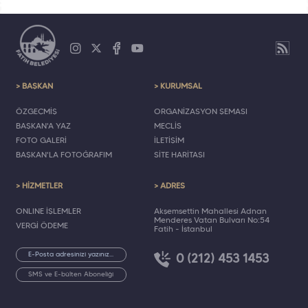
> BAŞKAN
> KURUMSAL
ÖZGEÇMİŞ
ORGANİZASYON ŞEMASI
BAŞKAN'A YAZ
MECLİS
FOTO GALERİ
İLETİŞİM
BAŞKAN'LA FOTOĞRAFIM
SİTE HARİTASI
> HİZMETLER
> ADRES
ONLINE İŞLEMLER
Akşemsettin Mahallesi Adnan
Menderes Vatan Bulvarı No:54
VERGİ ÖDEME
Fatih - İstanbul
0 (212) 453 1453
SMS ve E-bülten Aboneliği