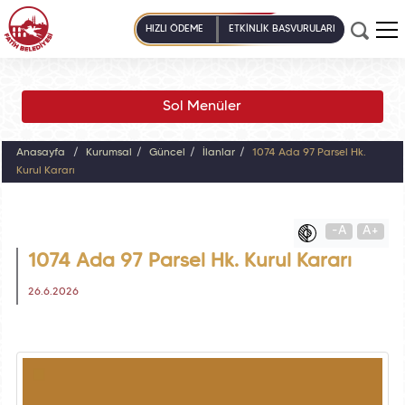
HIZLI ÖDEME
ETKİNLİK BAŞVURULARI
Sol Menüler
Anasayfa
Kurumsal
Güncel
İlanlar
1074 Ada 97 Parsel Hk.
Kurul Kararı
-A
A+
1074 Ada 97 Parsel Hk. Kurul Kararı
26.6.2026