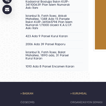
Kadastral Boşluğa İlişkin KUİP-
341100639 Plan İşlem Numaralı
Askı İlanı
İstanbul İli, Fatih İlçesi, Atikali
Mahallesi, 1348 Ada 15 Parsele
İlişkin KUİP-341065794 Plan İşlem
Numaralı 1/1000 ölçekli K.A.U.İ.P.
Askı İlanı
423 Ada 9 Parsel Kurul Kararı
2006 Ada 39 Parsel Raporu
İstanbul İli, Fatih İlçesi, Balat
Mahallesi, 1890 ada, 31 Parsel
Kurul Kararı
1010 Ada 8 Parsel Encümen Kararı
> BAŞKAN
> KURUMSAL
ÖZGEÇMİŞ
ORGANİZASYON ŞEMASI