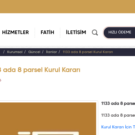
HİZMETLER
FATİH
İLETİŞİM
HIZLI ÖDEME
a
Kurumsal
Güncel
İlanlar
1133 ada 8 parsel Kurul Kararı
 ada 8 parsel Kurul Kararı
6
1133 ada 8 parsel
1133 ada 8 parsel
Kurul Kararı İçin Tı