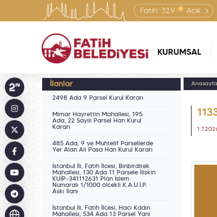
Fatih:
32.9
Açık
KURUMSAL
İlanlar
Anasayf
2498 Ada 9 Parsel Kurul Kararı
1133
Mimar Hayrettin Mahallesi, 195
Ada, 22 Sayılı Parsel Han Kurul
Kararı
1.7.202
485 Ada, 9 ve Muhtelif Parsellerde
Yer Alan Ali Paşa Han Kurul Kararı
İstanbul İli, Fatih İlçesi, Binbirdirek
Mahallesi, 130 Ada 11 Parsele İlişkin
KUİP-341112631 Plan İşlem
Numaralı 1/1000 ölçekli K.A.U.İ.P.
Askı İlanı
İstanbul İli, Fatih İlçesi, Hacı Kadın
Mahallesi, 534 Ada 13 Parsel Yanı