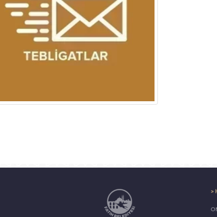
> 
ON