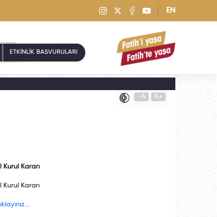
EN
ETKİNLİK BAŞVURULARI
-A
A+
 Kurul Kararı
 Kurul Kararı
klayınız...