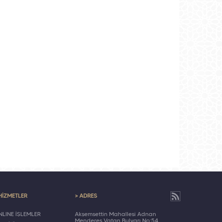
HİZMETLER
> ADRES
LINE İŞLEMLER
Akşemsettin Mahallesi Adnan
Menderes Vatan Bulvarı No:54