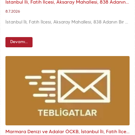
İstanbul İli, Fatih İlçesi, Aksaray Mahallesi, 838 Adanın Bir Kısmına ve Kadastral Boşluğa (Eski 839 Ada) İlişkin KUİP-341100633 Askı İlanı
8.7.2026
İstanbul İli, Fatih İlçesi, Aksaray Mahallesi, 838 Adanın Bir Kısmına ve Kadastral Boşluğa (Eski 839 Ada) İlişkin KUİP-341100633 Plan İşlem Numaralı 1/1000 ölçekli KAUİP Teklifi
Devamı...
Marmara Denizi ve Adalar ÖÇKB, İstanbul İli, Fatih İlçesi, Yenikapı Mendireğinde Yanaşma ve Bağlama İskelesi amaçlı NİP ve UİP Değişikliği ve İlavesi