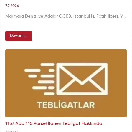
7.7.2026
Marmara Denizi ve Adalar ÖÇKB, İstanbul İli, Fatih İlçesi, Yenikapı Mendireğinde Yanaşma ve Bağlama İskelesi amaçlı NİP ve UİP Değişikliği ve İlavesi askı işlemleri.
Devamı...
1157 Ada 115 Parsel İlanen Tebligat Hakkında