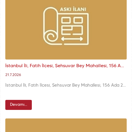
İstanbul İli, Fatih İlçesi, Şehsuvar Bey Mahallesi, 156 Ada 28 Parsele İlişkin KUİP-341105778 Plan İşlem Numaralı 1/1000 ölçekli K.A.U.İ.P. Askı İlanı
21.7.2026
İstanbul İli, Fatih İlçesi, Şehsuvar Bey Mahallesi, 156 Ada 28 Parsele İlişkin KUİP-341105778 Plan İşlem Numaralı 1/1000 ölçekli K.A.U.İ.P. Değişikliği
Devamı...