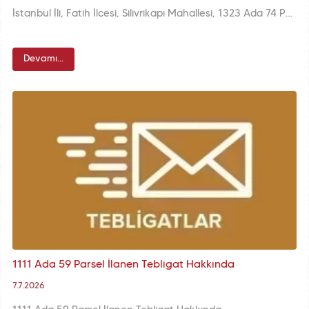
İstanbul İli, Fatih İlçesi, Silivrikapı Mahallesi, 1323 Ada 74 Parsele İlişkin KUİP-341105732 Plan İşlem Numaralı 1/1000 ölçekli Koruma Amaçlı Uygulama İmar Planı Değişikliği
Devamı...
1111 Ada 59 Parsel İlanen Tebligat Hakkında
7.7.2026