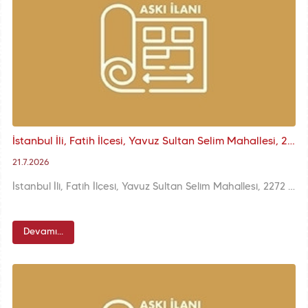
İstanbul İli, Fatih İlçesi, Yavuz Sultan Selim Mahallesi, 2272 Ada 3 Parsele İlişkin KUİP-341100624 Plan İşlem Numaralı 1/1000 K.A.U.İ.P. Askı İlanı
21.7.2026
İstanbul İli, Fatih İlçesi, Yavuz Sultan Selim Mahallesi, 2272 Ada 3 Parsele İlişkin KUİP-341100624 Plan İşlem Numaralı 1/1000 ölçekli K.A.U.İ.P. Değişikliği
Devamı...