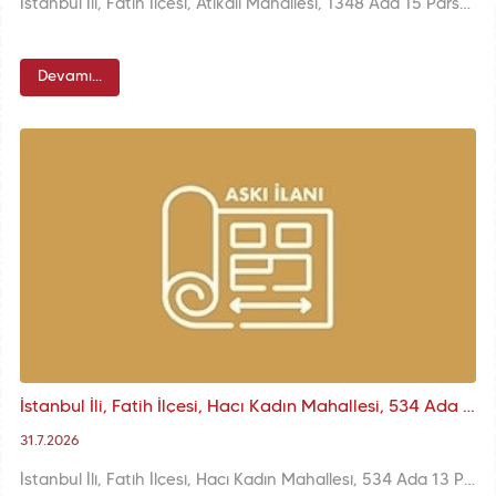
İstanbul İli, Fatih İlçesi, Atikali Mahallesi, 1348 Ada 15 Parsele İlişkin KUİP-341065794 Plan İşlem Numaralı 1/1000 ölçekli K.A.U.İ.P. Değişikliği
Devamı...
İstanbul İli, Fatih İlçesi, Hacı Kadın Mahallesi, 534 Ada 13 Parsel Yanı Kadastral Boşluğa İlişkin KUİP-341100639 Plan İşlem Numaralı Askı İlanı
31.7.2026
İstanbul İli, Fatih İlçesi, Hacı Kadın Mahallesi, 534 Ada 13 Parsel Yanı Kadastral Boşluğa İlişkin KUİP-341100639 Plan İşlem Numaralı 1/1000 ölçekli K.A.U.İ.P. Değişikliği