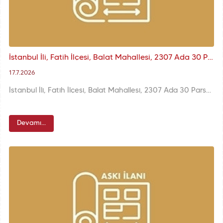
İstanbul İli, Fatih İlçesi, Balat Mahallesi, 2307 Ada 30 Parsele İlişkin KUİP-341112621 Plan İşlem Numaralı 1/1000 ölçekli K.A.U.İ.P. Askı İlanı
17.7.2026
İstanbul İli, Fatih İlçesi, Balat Mahallesi, 2307 Ada 30 Parsele İlişkin KUİP-341112621 Plan İşlem Numaralı 1/1000 ölçekli K.A.U.İ.P. Değişikliği
Devamı...