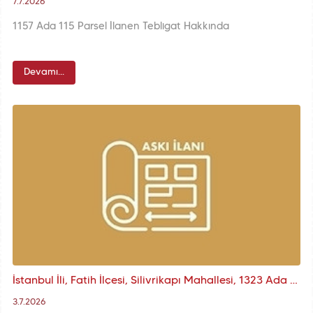
7.7.2026
1157 Ada 115 Parsel İlanen Tebligat Hakkında
Devamı...
İstanbul İli, Fatih İlçesi, Silivrikapı Mahallesi, 1323 Ada 74 Parsele İlişkin KUİP-341105732 Plan İşlem Numaralı 1/1000 ölçekli askı ilanı
3.7.2026