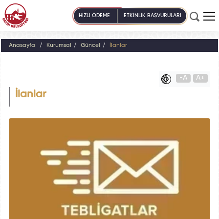
HIZLI ÖDEME
ETKİNLİK BAŞVURULARI
Anasayfa
Kurumsal
Güncel
İlanlar
-A
A+
İlanlar