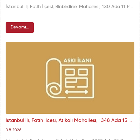
İstanbul İli, Fatih İlçesi, Binbirdirek Mahallesi, 130 Ada 11 Parsele İlişkin KUİP-341112631 Plan İşlem Numaralı 1/1000 ölçekli K.A.U.İ.P. Değişikliği
Devamı...
İstanbul İli, Fatih İlçesi, Atikali Mahallesi, 1348 Ada 15 Parsele İlişkin KUİP-341065794 Plan İşlem Numaralı 1/1000 ölçekli K.A.U.İ.P. Askı İlanı
3.8.2026