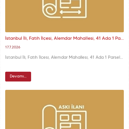
İstanbul İli, Fatih İlçesi, Alemdar Mahallesi, 41 Ada 1 Parsele ilişkin KUİP-341110532 Plan İşlem Numaralı 1/1000 ölçekli K.A.U.İ.P. Askı İlanı
17.7.2026
İstanbul İli, Fatih İlçesi, Alemdar Mahallesi, 41 Ada 1 Parsele ilişkin KUİP-341110532 Plan İşlem Numaralı 1/1000 ölçekli K.A.U.İ.P. Değişikliği
Devamı...