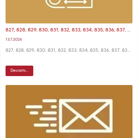
827, 828, 829, 830, 831, 832, 833, 834, 835, 836, 837, 838, 839 Adalar, 838 Adanın Bir Kısmı ve Bir Kısım Kadastral Yol Alanına İlişkin Askı İlanı
13.7.2026
827, 828, 829, 830, 831, 832, 833, 834, 835, 836, 837, 838, 839 Adalar, 838 Adanın Bir Kısmı ve Bir Kısım Kadastral Yol Alanına İlişkin KUİP- 341105647 Plan İşlem Numaralı 1/1000 Ölçekli KAUİP Teklifi
Devamı...