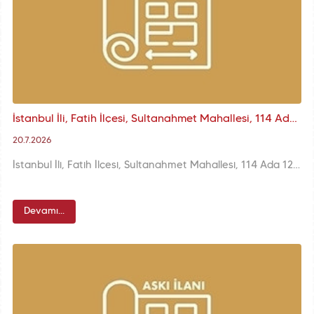
İstanbul İli, Fatih İlçesi, Sultanahmet Mahallesi, 114 Ada 12 (E:7-8) Parsele İlişkin KUİP-341092880 Plan İşlem Numaralı 1/1000 K.A.U.İ.P. Askı İlanı
20.7.2026
İstanbul İli, Fatih İlçesi, Sultanahmet Mahallesi, 114 Ada 12 (E:7-8) Parsele İlişkin KUİP-341092880 Plan İşlem Numaralı 1/1000 ölçekli K.A.U.İ.P. Değişikliği
Devamı...