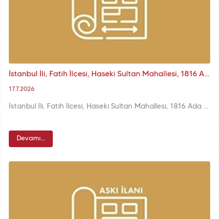
İstanbul İli, Fatih İlçesi, Haseki Sultan Mahallesi, 1816 Ada 58 Parsele İlişkin KUİP-341105785 Plan İşlem Numaralı 1/1000 K.A.U.İ.P. Askı İlanı
17.7.2026
İstanbul İli, Fatih İlçesi, Haseki Sultan Mahallesi, 1816 Ada 58 Parsele İlişkin KUİP-341105785 Plan İşlem Numaralı 1/1000 ölçekli K.A.U.İ.P. Değişikliği
Devamı...