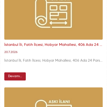
İstanbul İli, Fatih İlçesi, Hobyar Mahallesi, 406 Ada 24 Parsele İlişkin KUİP-341092935 Plan İşlem Numaralı 1/1000 K.A.U.İ.P. Değişikliği Askı İlanı
20.7.2026
İstanbul İli, Fatih İlçesi, Hobyar Mahallesi, 406 Ada 24 Parsele İlişkin KUİP-341092935 Plan İşlem Numaralı 1/1000 ölçekli K.A.U.İ.P. Değişikliği
Devamı...