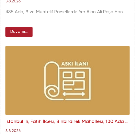
3.8.2026
485 Ada, 9 ve Muhtelif Parsellerde Yer Alan Ali Paşa Han Kurul Kararı
Devamı...
İstanbul İli, Fatih İlçesi, Binbirdirek Mahallesi, 130 Ada 11 Parsele İlişkin KUİP-341112631 Plan İşlem Numaralı 1/1000 ölçekli K.A.U.İ.P. Askı İlanı
3.8.2026