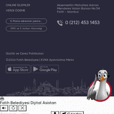
ONLINE İŞLEMLER
Akşemsettin Mahallesi Adnan
Menderes Vatan Bulvarı No:54
VERGİ ÖDEME
Fatih - İstanbul
0 (212) 453 1453
SMS ve E-bülten Aboneliği
Gizlilik ve Çerez Politikaları
©2026 Fatih Belediyesi |
KVKK Aydınlatma Metni
Fatih Belediyesi
Dijital Asistan