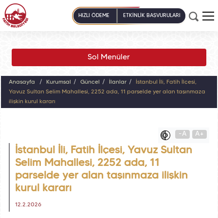
HIZLI ÖDEME
ETKİNLİK BAŞVURULARI
Sol Menüler
Anasayfa
Kurumsal
Güncel
İlanlar
İstanbul İli, Fatih İlçesi,
Yavuz Sultan Selim Mahallesi, 2252 ada, 11 parselde yer alan taşınmaza
ilişkin kurul kararı
-A
A+
İstanbul İli, Fatih İlçesi, Yavuz Sultan
Selim Mahallesi, 2252 ada, 11
parselde yer alan taşınmaza ilişkin
kurul kararı
12.2.2026