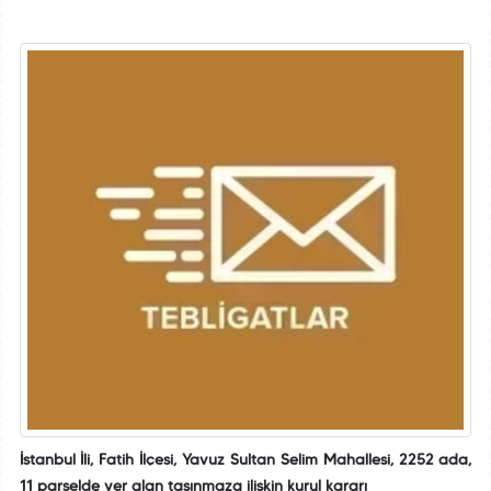
İstanbul İli, Fatih İlçesi, Yavuz Sultan Selim Mahallesi, 2252 ada,
11 parselde yer alan taşınmaza ilişkin kurul kararı