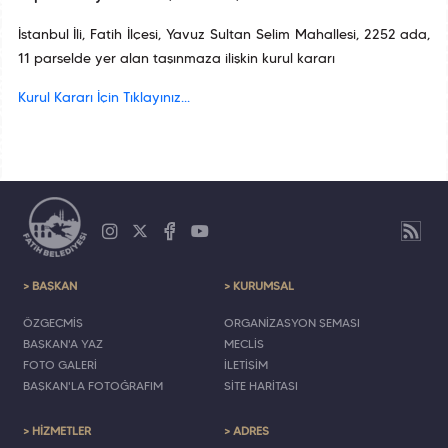
İstanbul İli, Fatih İlçesi, Yavuz Sultan Selim Mahallesi, 2252 ada,
11 parselde yer alan taşınmaza ilişkin kurul kararı
Kurul Kararı İçin Tıklayınız...
> BAŞKAN
> KURUMSAL
ÖZGEÇMİŞ
ORGANİZASYON ŞEMASI
BAŞKAN'A YAZ
MECLİS
FOTO GALERİ
İLETİŞİM
BAŞKAN'LA FOTOĞRAFIM
SİTE HARİTASI
> HİZMETLER
> ADRES