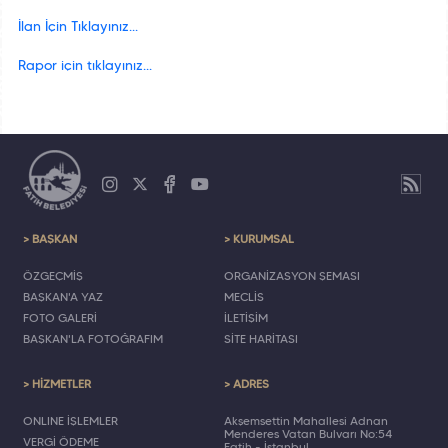
İlan İçin Tıklayınız...
Rapor için tıklayınız...
> BAŞKAN
> KURUMSAL
ÖZGEÇMİŞ
ORGANİZASYON ŞEMASI
BAŞKAN'A YAZ
MECLİS
FOTO GALERİ
İLETİŞİM
BAŞKAN'LA FOTOĞRAFIM
SİTE HARİTASI
> HİZMETLER
> ADRES
ONLINE İŞLEMLER
Akşemsettin Mahallesi Adnan
Menderes Vatan Bulvarı No:54
VERGİ ÖDEME