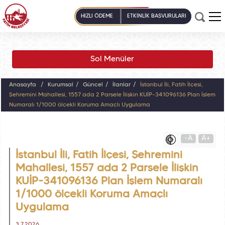
HIZLI ÖDEME
ETKİNLİK BAŞVURULARI
Sol Menüler
Anasayfa
Kurumsal
Güncel
İlanlar
İstanbul İli, Fatih İlçesi,
Şehremini Mahallesi, 1557 ada 2 Parsele İlişkin KUİP-341096136 Plan İşlem
Numaralı 1/1000 ölçekli Koruma Amaçlı Uygulama
-A
A+
İstanbul İli, Fatih İlçesi, Şehremini
Mahallesi, 1557 ada 2 Parsele İlişkin
KUİP-341096136 Plan İşlem Numaralı
1/1000 ölçekli Koruma Amaçlı
Uygulama
3.7.2026