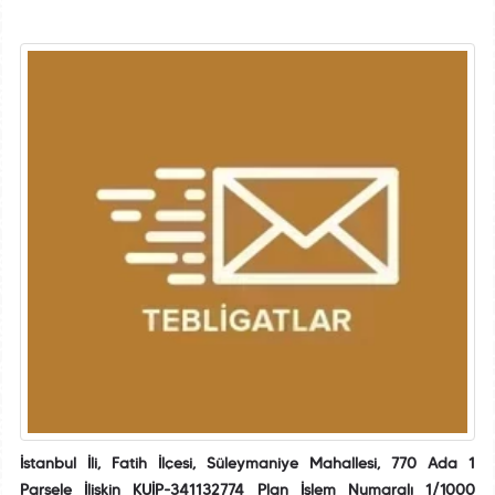
İstanbul İli, Fatih İlçesi, Süleymaniye Mahallesi, 770 Ada 1
Parsele İlişkin KUİP-341132774 Plan İşlem Numaralı 1/1000