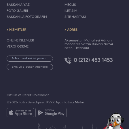
BAŞKAN'A YAZ
MECLİS
FOTO GALERİ
İLETİŞİM
BAŞKAN'LA FOTOĞRAFIM
SİTE HARİTASI
> HİZMETLER
> ADRES
ONLINE İŞLEMLER
Akşemsettin Mahallesi Adnan
Menderes Vatan Bulvarı No:54
VERGİ ÖDEME
Fatih - İstanbul
0 (212) 453 1453
SMS ve E-bülten Aboneliği
Gizlilik ve Çerez Politikaları
©2026 Fatih Belediyesi |
KVKK Aydınlatma Metni