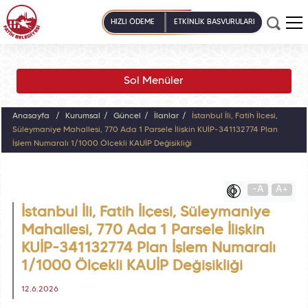
HIZLI ÖDEME
ETKİNLİK BAŞVURULARI
Sol Menüler
Anasayfa
Kurumsal
Güncel
İlanlar
İstanbul İli, Fatih İlçesi,
Süleymaniye Mahallesi, 770 Ada 1 Parsele İlişkin KUİP-341132774 Plan
İşlem Numaralı 1/1000 Ölçekli KAUİP Değişikliği
-A
A+
İstanbul İli, Fatih İlçesi, Süleymaniye
Mahallesi, 770 Ada 1 Parsele İlişkin
KUİP-341132774 Plan İşlem Numaralı
1/1000 Ölçekli KAUİP Değişikliği
12.6.2026