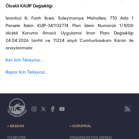
Ölçekli KAUİP Değişikliği
İstanbul İli, Fatih İlçesi, Süleymaniye Mahallesi, 770 Ada 1
Parsele İlişkin KUİP-341132774 Plan İşlem Numaralı 1/1000
ölçekli Koruma Amaçlı Uygulama İmar Planı Değişikliği
24.04.2026 tarihli ve 11224 sayılı Cumhurbaşkanı Kararı ile
onaylanmıştır.
İlan İçin Tıklayınız...
Rapor İçin Tıklayınız...
> BAŞKAN
> KURUMSAL
ÖZGEÇMİŞ
ORGANİZASYON ŞEMASI