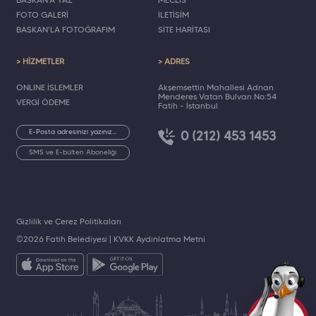
BAŞKAN'A YAZ
MECLİS
FOTO GALERİ
İLETİŞİM
BAŞKAN'LA FOTOĞRAFIM
SİTE HARİTASI
> HİZMETLER
> ADRES
ONLINE İŞLEMLER
Akşemsettin Mahallesi Adnan
Menderes Vatan Bulvarı No:54
VERGİ ÖDEME
Fatih - İstanbul
0 (212) 453 1453
SMS ve E-bülten Aboneliği
Gizlilik ve Çerez Politikaları
©2026 Fatih Belediyesi |
KVKK Aydınlatma Metni