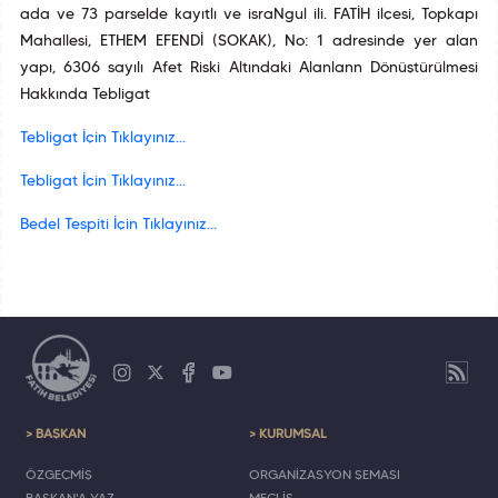
ada ve 73 parselde kayıtlı ve israNgul ili. FATİH ilçesi, Topkapı
Mahallesi, ETHEM EFENDİ (SOKAK), No: 1 adresinde yer alan
yapı, 6306 sayılı Afet Riski Altındaki Alanlann Dönüştürülmesi
Hakkında Tebligat
Tebligat İçin Tıklayınız...
Tebligat İçin Tıklayınız...
Bedel Tespiti İçin Tıklayınız...
> BAŞKAN
> KURUMSAL
ÖZGEÇMİŞ
ORGANİZASYON ŞEMASI