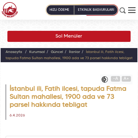
HIZLI ÖDEME
ETKİNLİK BAŞVURULARI
Sol Menüler
Anasayfa
Kurumsal
Güncel
İlanlar
İstanbul ili, Fatih ilçesi,
tapuda Fatma Sultan mahallesi, 1900 ada ve 73 parsel hakkında tebligat
-A
A+
İstanbul ili, Fatih ilçesi, tapuda Fatma
Sultan mahallesi, 1900 ada ve 73
parsel hakkında tebligat
6.4.2026