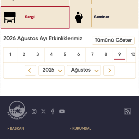
Sergi
Seminer
2026 Ağustos Ayı Etkinliklerimiz
Tümünü Göster
1
2
3
4
5
6
7
8
9
10
2026
Ağustos
> BAŞKAN
> KURUMSAL