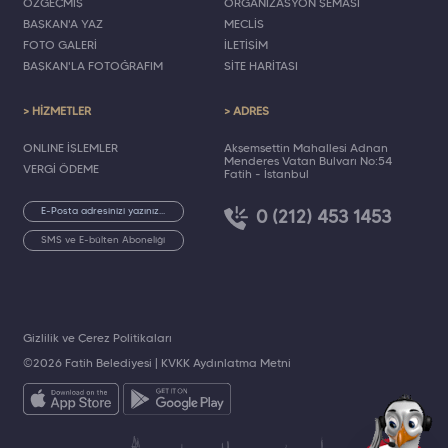
ÖZGEÇMİŞ
ORGANİZASYON ŞEMASI
BAŞKAN'A YAZ
MECLİS
FOTO GALERİ
İLETİŞİM
BAŞKAN'LA FOTOĞRAFIM
SİTE HARİTASI
> HİZMETLER
> ADRES
ONLINE İŞLEMLER
Akşemsettin Mahallesi Adnan
Menderes Vatan Bulvarı No:54
VERGİ ÖDEME
Fatih - İstanbul
0 (212) 453 1453
SMS ve E-bülten Aboneliği
Gizlilik ve Çerez Politikaları
©2026 Fatih Belediyesi |
KVKK Aydınlatma Metni