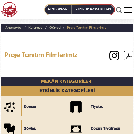
HIZLI ÖDEME
ETKİNLİK BAŞVURULARI
Anasayfa
Kurumsal
Güncel
Proje Tanıtım Filmlerimiz
Proje Tanıtım Filmlerimiz
MEKÂN KATEGORİLERİ
ETKİNLİK KATEGORİLERİ
Konser
Tiyatro
Söyleşi
Çocuk Tiyatrosu