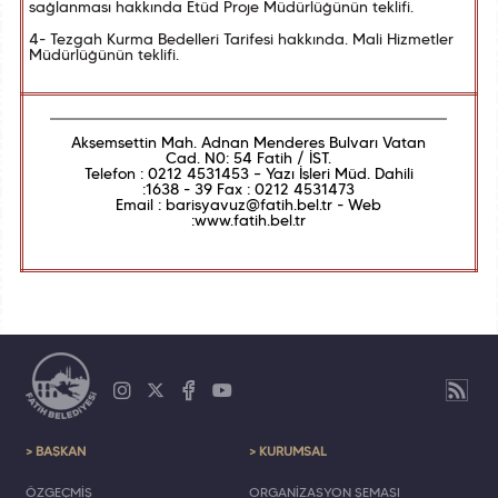
sağlanması hakkında Etüd Proje Müdürlüğünün teklifi.
4- Tezgah Kurma Bedelleri Tarifesi hakkında. Mali Hizmetler
Müdürlüğünün teklifi.
Akşemsettin Mah. Adnan Menderes Bulvarı Vatan
Cad. N0: 54 Fatih / İST.
Telefon : 0212 4531453 – Yazı İşleri Müd. Dahili
:1638 - 39 Fax : 0212 4531473
Email : barisyavuz@fatih.bel.tr - Web
:www.fatih.bel.tr
> BAŞKAN
> KURUMSAL
ÖZGEÇMİŞ
ORGANİZASYON ŞEMASI