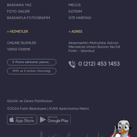
BAŞKAN'A YAZ
MECLİS
FOTO GALERİ
İLETİŞİM
BAŞKAN'LA FOTOĞRAFIM
SİTE HARİTASI
> HİZMETLER
> ADRES
ONLINE İŞLEMLER
Akşemsettin Mahallesi Adnan
Menderes Vatan Bulvarı No:54
VERGİ ÖDEME
Fatih - İstanbul
0 (212) 453 1453
SMS ve E-bülten Aboneliği
Gizlilik ve Çerez Politikaları
©2026 Fatih Belediyesi |
KVKK Aydınlatma Metni