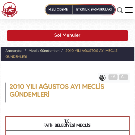
HIZLI ÖDEME
ETKİNLİK BAŞVURULARI
Sol Menüler
Anasayfa
Meclis Gündemleri
2010 YILI AĞUSTOS AYI MECLİS
GÜNDEMLERİ
-A
A+
2010 YILI AĞUSTOS AYI MECLİS
GÜNDEMLERİ
T.C.
FATİH BELEDİYESİ MECLİSİ