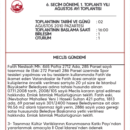
6. SEÇİM DÖNEMİ, 1. TOPLANTI YILI
AĞUSTOS AYI TOPLANTISI
TOPLANTININ TARİHİ VE GÜNÜ
:
02
AĞUSTOS 2010 PAZARTESİ
TOPLANTININ BAŞLAMA SAATİ
:
16:00
BİRLEŞİM
:
1
OTURUM
:
1
MECLİS GÜNDEMİ
Fatih Neslişah Mh. 465 Pafta 2712 Ada, 285 Parsel sayılı
taşınmaz ile (Eski 272 Parsel) 286 Parsel üzerinde Spor
tesisleri yapılması ve bu tesislerin kullanımında Fatih’de
ikamet eden Vatandaşlar ile Fatih ilçesi amatör spor
kulüplerine öncelik verilmesi şartıyla 20 yıl süre ile İstanbul
Büyükşehir Belediyesi adına tahsisi husunda alınan
07.11.2008 tarih, 2008/105 sayılı Meclis kararın iptal edilmesi
hakkında. Emlak İstimlak Müdürlüğünün teklifi. Fatih eski,
(Nevbahar Mahallesi Yeni ) Haseki Sultan 421 pafta, 1813
ada, 69 parsel sayılı 301/2400 hissesi Belediyemize ait olan
96.56 m2 alanlı taşınmaz ilgili yerin, 2886 sayılı yasa gereği
satışı hususunda Belediye Başkanına yetki verilmesi
hakkında. Emlak İstimlak Müdürlüğünün teklifi.
3- Taşınmaz Kültür Varlıklarının Korunmasına Katkı Payı’ndan
yararlanmak amacıyla İl Özel İdaresi’nden ödenek