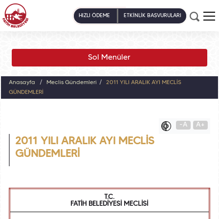
HIZLI ÖDEME
ETKİNLİK BAŞVURULARI
Sol Menüler
Anasayfa
Meclis Gündemleri
2011 YILI ARALIK AYI MECLİS
GÜNDEMLERİ
-A
A+
2011 YILI ARALIK AYI MECLİS
GÜNDEMLERİ
T.C.
FATİH BELEDİYESİ MECLİSİ