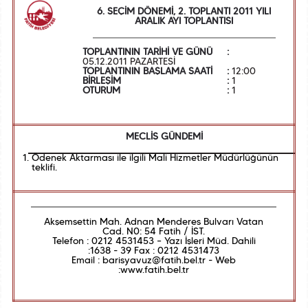
6. SEÇİM DÖNEMİ, 2. TOPLANTI 2011 YILI
ARALIK AYI TOPLANTISI
TOPLANTININ TARİHİ VE GÜNÜ
:
05.12.2011 PAZARTESİ
TOPLANTININ BAŞLAMA SAATİ
:
12:00
BİRLEŞİM
:
1
OTURUM
:
1
MECLİS GÜNDEMİ
Ödenek Aktarması ile ilgili Mali Hizmetler Müdürlüğünün
teklifi.
Akşemsettin Mah. Adnan Menderes Bulvarı Vatan
Cad. N0: 54 Fatih / İST.
Telefon : 0212 4531453 – Yazı İşleri Müd. Dahili
:1638 - 39 Fax : 0212 4531473
Email : barisyavuz@fatih.bel.tr - Web
:www.fatih.bel.tr