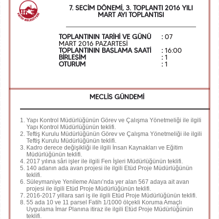
7. SEÇİM DÖNEMİ, 3. TOPLANTI 2016 YILI
MART AYI TOPLANTISI
TOPLANTININ TARİHİ VE GÜNÜ
:
07
MART 2016 PAZARTESİ
TOPLANTININ BAŞLAMA SAATİ
:
16:00
BİRLEŞİM
:
1
OTURUM
:
1
MECLİS GÜNDEMİ
Yapı Kontrol Müdürlüğünün Görev ve Çalışma Yönetmeliği ile ilgili
Yapı Kontrol Müdürlüğünün teklifi.
Teftiş Kurulu Müdürlüğünün Görev ve Çalışma Yönetmeliği ile ilgili
Teftiş Kurulu Müdürlüğünün teklifi.
Kadro derece değişikliği ile ilgili İnsan Kaynakları ve Eğitim
Müdürlüğünün teklifi.
2017 yılına sâri işler ile ilgili Fen İşleri Müdürlüğünün teklifi.
140 adanın ada avan projesi ile ilgili
Etüd Proje Müdürlüğünün
teklifi.
Süleymaniye Yenileme Alanı’nda yer alan 567 adaya ait avan
projesi ile ilgili Etüd Proje Müdürlüğünün teklifi.
2016-2017 yillara sari iş ile ilgili Etüd Proje Müdürlüğünün teklifi.
55 ada 10 ve 11 parsel Fatih 1/1000 ölçekli Koruma Amaçlı
Uygulama İmar Planına itiraz ile ilgili Etüd Proje Müdürlüğünün
teklifi.