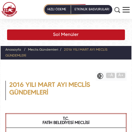
HIZLI ÖDEME
ETKİNLİK BAŞVURULARI
Sol Menüler
Anasayfa
Meclis Gündemleri
2016 YILI MART AYI MECLİS
GÜNDEMLERİ
-A
A+
2016 YILI MART AYI MECLİS
GÜNDEMLERİ
T.C.
FATİH BELEDİYESİ MECLİSİ