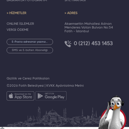
BAŞKAN'LA FOTOĞRAFIM
SİTE HARİTASI
> HİZMETLER
> ADRES
ONLINE İŞLEMLER
Akşemsettin Mahallesi Adnan
Menderes Vatan Bulvarı No:54
VERGİ ÖDEME
Fatih - İstanbul
0 (212) 453 1453
SMS ve E-bülten Aboneliği
Gizlilik ve Çerez Politikaları
©2026 Fatih Belediyesi |
KVKK Aydınlatma Metni