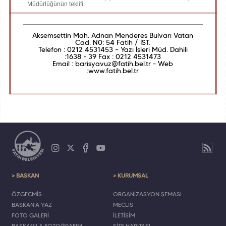
Müdürlüğünün teklifi.
Akşemsettin Mah. Adnan Menderes Bulvarı Vatan
Cad. N0: 54 Fatih / İST.
Telefon : 0212 4531453 – Yazı İşleri Müd. Dahili
:1638 - 39 Fax : 0212 4531473
Email : barisyavuz@fatih.bel.tr - Web
:www.fatih.bel.tr
> BAŞKAN
> KURUMSAL
ÖZGEÇMİŞ
ORGANİZASYON ŞEMASI
BAŞKAN'A YAZ
MECLİS
FOTO GALERİ
İLETİŞİM