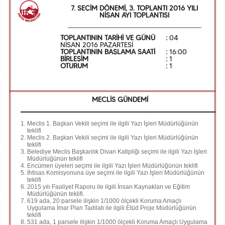
7. SEÇİM DÖNEMİ, 3. TOPLANTI 2016 YILI
NİSAN AYI TOPLANTISI
TOPLANTININ TARİHİ VE GÜNÜ
:
04
NİSAN 2016 PAZARTESİ
TOPLANTININ BAŞLAMA SAATİ
:
16:00
BİRLEŞİM
:
1
OTURUM
:
1
MECLİS GÜNDEMİ
Meclis 1. Başkan Vekili seçimi ile ilgili Yazı İşleri Müdürlüğünün
teklifi
Meclis 2. Başkan Vekili seçimi ile ilgili Yazı İşleri Müdürlüğünün
teklifi
Belediye Meclis Başkanlık Divan Katipliği seçimi ile ilgili Yazı İşleri
Müdürlüğünün teklifi
Encümen üyeleri seçimi ile ilgili Yazı İşleri Müdürlüğünün teklifi
İhtisas Komisyonuna üye seçimi ile ilgili Yazı İşleri Müdürlüğünün
teklifi
2015 yılı Faaliyet Raporu ile ilgili İnsan Kaynakları ve Eğitim
Müdürlüğünün teklifi.
619 ada, 20 parsele ilişkin 1/1000 ölçekli Koruma Amaçlı
Uygulama İmar Plan Tadilatı ile ilgili Etüd Proje Müdürlüğünün
teklifi
531 ada, 1 parsele ilişkin 1/1000 ölçekli Koruma Amaçlı Uygulama