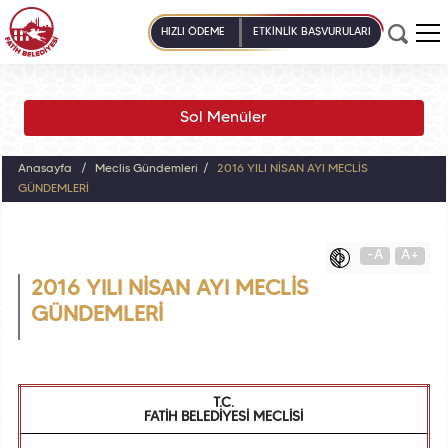
HIZLI ÖDEME
ETKİNLİK BAŞVURULARI
Sol Menüler
Anasayfa
Meclis Gündemleri
2016 YILI NİSAN AYI MECLİS
GÜNDEMLERİ
-A
A+
2016 YILI NİSAN AYI MECLİS
GÜNDEMLERİ
T.C.
FATİH BELEDİYESİ MECLİSİ