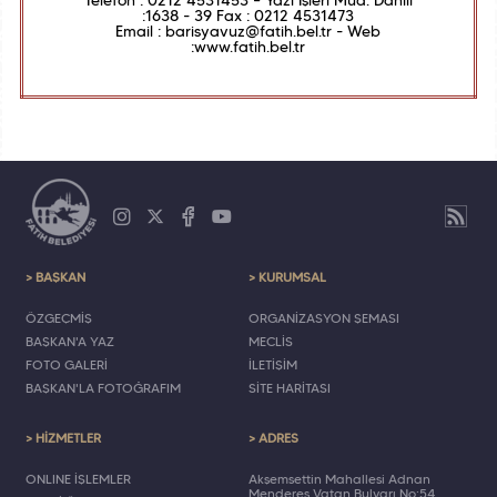
Telefon : 0212 4531453 – Yazı İşleri Müd. Dahili
:1638 - 39 Fax : 0212 4531473
Email : barisyavuz@fatih.bel.tr - Web
:www.fatih.bel.tr
> BAŞKAN
> KURUMSAL
ÖZGEÇMİŞ
ORGANİZASYON ŞEMASI
BAŞKAN'A YAZ
MECLİS
FOTO GALERİ
İLETİŞİM
BAŞKAN'LA FOTOĞRAFIM
SİTE HARİTASI
> HİZMETLER
> ADRES
ONLINE İŞLEMLER
Akşemsettin Mahallesi Adnan
Menderes Vatan Bulvarı No:54