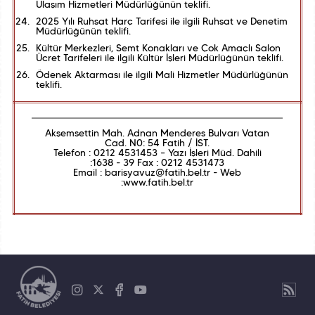
Ulaşım Hizmetleri Müdürlüğünün teklifi.
2025 Yılı Ruhsat Harç Tarifesi ile ilgili Ruhsat ve Denetim
Müdürlüğünün teklifi.
Kültür Merkezleri, Semt Konakları ve Çok Amaçlı Salon
Ücret Tarifeleri ile ilgili Kültür İşleri Müdürlüğünün teklifi.
Ödenek Aktarması ile ilgili Mali Hizmetler Müdürlüğünün
teklifi.
Akşemsettin Mah. Adnan Menderes Bulvarı Vatan
Cad. N0: 54 Fatih / İST.
Telefon : 0212 4531453 – Yazı İşleri Müd. Dahili
:1638 - 39 Fax : 0212 4531473
Email : barisyavuz@fatih.bel.tr - Web
:www.fatih.bel.tr