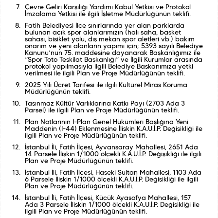
Çevre Geliri Karşılığı Yardımı Kabul Yetkisi ve Protokol
İmzalama Yetkisi ile ilgili İşletme Müdürlüğünün teklifi.
Fatih Belediyesi İlçe sınırlarında yer alan parklarda
bulunan açık spor alanlarımızın (halı saha, basket
sahası, bisiklet yolu, dış mekan spor aletleri vb.) bakım
onarım ve yeni alanların yapımı için; 5393 sayılı Belediye
Kanunu’nun 75. maddesine dayanarak Başkanlığımız ile
“Spor Toto Teşkilat Başkanlığı” ve İlgili Kurumlar arasında
protokol yapılmasıyla ilgili Belediye Başkanımıza yetki
verilmesi ile ilgili Plan ve Proje Müdürlüğünün teklifi.
2025 Yılı Ücret Tarifesi ile ilgili Kültürel Miras Koruma
Müdürlüğünün teklifi.
Taşınmaz Kültür Varlıklarına Katkı Payı (2703 Ada 3
Parsel) ile ilgili Plan ve Proje Müdürlüğünün teklifi.
Plan Notlarının I-Plan Genel Hükümleri Başlığına Yeni
Maddenin (I-44) Eklenmesine İlişkin K.A.U.İ.P. Değişikliği ile
ilgili Plan ve Proje Müdürlüğünün teklifi.
İstanbul İli, Fatih İlçesi, Ayvansaray Mahallesi, 2651 Ada
14 Parsele İlişkin 1/1000 ölçekli K.A.U.İ.P. Değişikliği ile ilgili
Plan ve Proje Müdürlüğünün teklifi.
İstanbul İli, Fatih İlçesi, Haseki Sultan Mahallesi, 1103 Ada
6 Parsele İlişkin 1/1000 ölçekli K.A.U.İ.P. Değişikliği ile ilgili
Plan ve Proje Müdürlüğünün teklifi.
İstanbul İli, Fatih İlçesi, Küçük Ayasofya Mahallesi, 157
Ada 3 Parsele İlişkin 1/1000 ölçekli K.A.U.İ.P. Değişikliği ile
ilgili Plan ve Proje Müdürlüğünün teklifi.