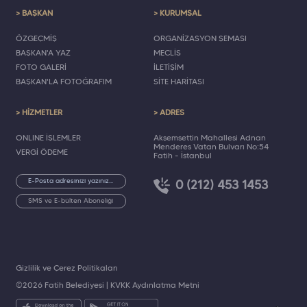
> BAŞKAN
> KURUMSAL
ÖZGEÇMİŞ
ORGANİZASYON ŞEMASI
BAŞKAN'A YAZ
MECLİS
FOTO GALERİ
İLETİŞİM
BAŞKAN'LA FOTOĞRAFIM
SİTE HARİTASI
> HİZMETLER
> ADRES
ONLINE İŞLEMLER
Akşemsettin Mahallesi Adnan
Menderes Vatan Bulvarı No:54
VERGİ ÖDEME
Fatih - İstanbul
0 (212) 453 1453
SMS ve E-bülten Aboneliği
Gizlilik ve Çerez Politikaları
©2026 Fatih Belediyesi |
KVKK Aydınlatma Metni