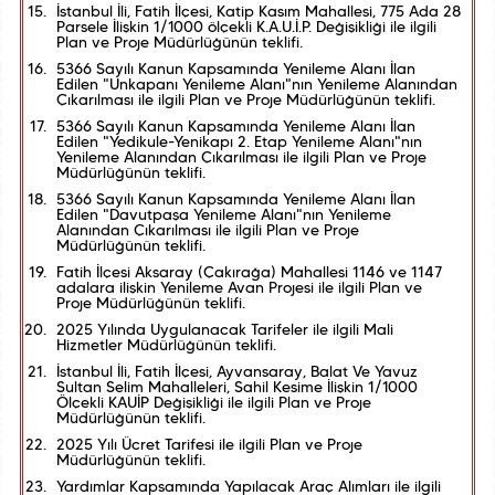
İstanbul İli, Fatih İlçesi, Katip Kasım Mahallesi, 775 Ada 28
Parsele İlişkin 1/1000 ölçekli K.A.U.İ.P. Değişikliği ile ilgili
Plan ve Proje Müdürlüğünün teklifi.
5366 Sayılı Kanun Kapsamında Yenileme Alanı İlan
Edilen "Unkapanı Yenileme Alanı"nın Yenileme Alanından
Çıkarılması ile ilgili Plan ve Proje Müdürlüğünün teklifi.
5366 Sayılı Kanun Kapsamında Yenileme Alanı İlan
Edilen "Yedikule-Yenikapı 2. Etap Yenileme Alanı"nın
Yenileme Alanından Çıkarılması ile ilgili Plan ve Proje
Müdürlüğünün teklifi.
5366 Sayılı Kanun Kapsamında Yenileme Alanı İlan
Edilen "Davutpaşa Yenileme Alanı"nın Yenileme
Alanından Çıkarılması ile ilgili Plan ve Proje
Müdürlüğünün teklifi.
Fatih İlçesi Aksaray (Çakırağa) Mahallesi 1146 ve 1147
adalara ilişkin Yenileme Avan Projesi ile ilgili Plan ve
Proje Müdürlüğünün teklifi.
2025 Yılında Uygulanacak Tarifeler ile ilgili Mali
Hizmetler Müdürlüğünün teklifi.
İstanbul İli, Fatih İlçesi, Ayvansaray, Balat Ve Yavuz
Sultan Selim Mahalleleri, Sahil Kesime İlişkin 1/1000
Ölçekli KAUİP Değişikliği ile ilgili Plan ve Proje
Müdürlüğünün teklifi.
2025 Yılı Ücret Tarifesi ile ilgili Plan ve Proje
Müdürlüğünün teklifi.
Yardımlar Kapsamında Yapılacak Araç Alımları ile ilgili