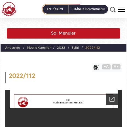
HIZLI ÖDEME
ETKİNLİK BAŞVURULARI
Sol Menüler
Anasayfa
Meclis Kararları
2022
Eylül
2022/112
-A
A+
2022/112