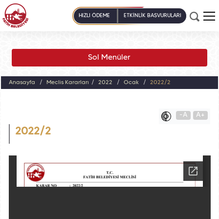
HIZLI ÖDEME
ETKİNLİK BAŞVURULARI
Sol Menüler
Anasayfa
Meclis Kararları
2022
Ocak
2022/2
-A
A+
2022/2