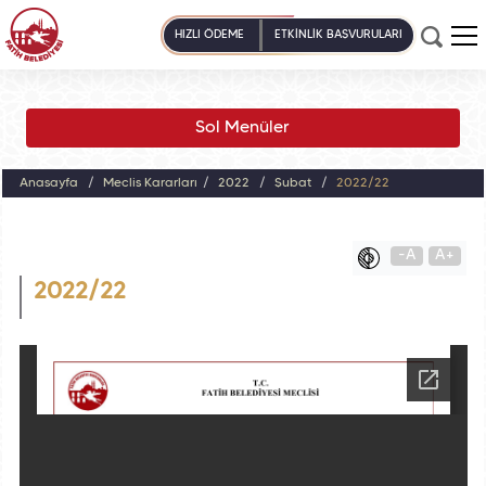
HIZLI ÖDEME
ETKİNLİK BAŞVURULARI
Sol Menüler
Anasayfa
Meclis Kararları
2022
Şubat
2022/22
-A
A+
2022/22