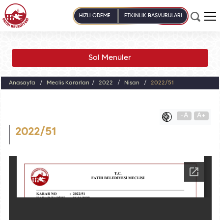
HIZLI ÖDEME
ETKİNLİK BAŞVURULARI
Sol Menüler
Anasayfa
Meclis Kararları
2022
Nisan
2022/51
-A
A+
2022/51