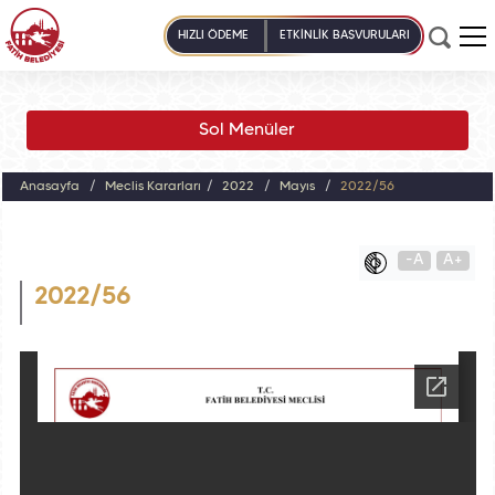
HIZLI ÖDEME
ETKİNLİK BAŞVURULARI
Sol Menüler
Anasayfa
Meclis Kararları
2022
Mayıs
2022/56
-A
A+
2022/56