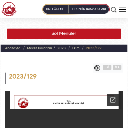
HIZLI ÖDEME
ETKİNLİK BAŞVURULARI
Sol Menüler
Anasayfa
Meclis Kararları
2023
Ekim
2023/129
-A
A+
2023/129