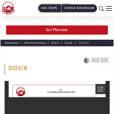
HIZLI ÖDEME
ETKİNLİK BAŞVURULARI
Sol Menüler
Anasayfa
Meclis Kararları
2023
Ocak
2023/8
-A
A+
2023/8