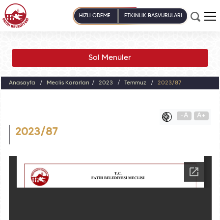
HIZLI ÖDEME
ETKİNLİK BAŞVURULARI
Sol Menüler
Anasayfa
Meclis Kararları
2023
Temmuz
2023/87
-A
A+
2023/87