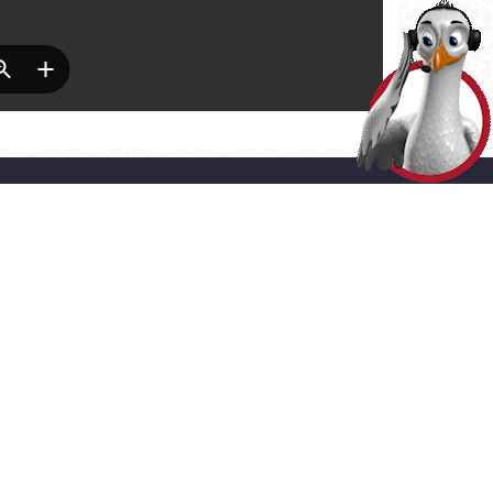
HİZMETLER
> ADRES
LINE İŞLEMLER
Akşemsettin Mahallesi Adnan
Menderes Vatan Bulvarı No:54
ERGİ ÖDEME
Fatih - İstanbul
0 (212) 453 1453
SMS ve E-bülten
Aboneliği
Gizlilik ve Çerez Politikaları