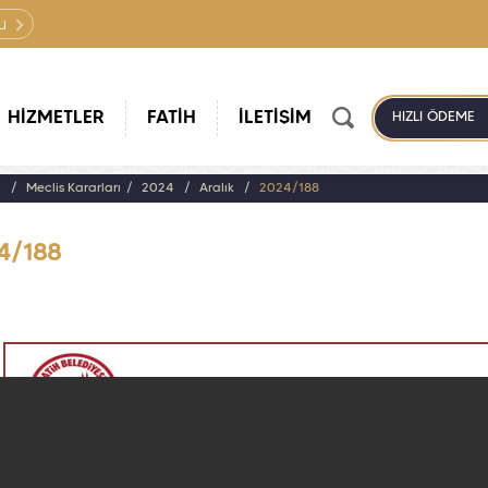
u
HİZMETLER
FATİH
İLETİŞİM
HIZLI ÖDEME
a
Meclis Kararları
2024
Aralık
2024/188
4/188