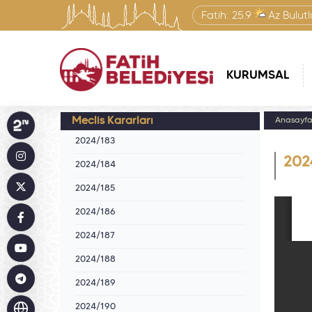
Fatih:
25.9
Az Bulutl
KURUMSAL
Meclis Kararları
Anasayf
2024/183
202
2024/184
2024/185
2024/186
2024/187
2024/188
2024/189
2024/190