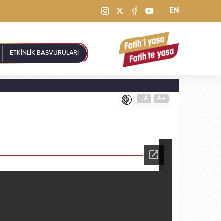
EN
ETKİNLİK BAŞVURULARI
-A
A+