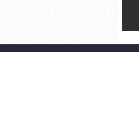
> BAŞKAN
> KURUMSAL
ÖZGEÇMİŞ
ORGANİZASYON ŞEMASI
BAŞKAN'A YAZ
MECLİS
FOTO GALERİ
İLETİŞİM
BAŞKAN'LA FOTOĞRAFIM
SİTE HARİTASI
©2026 Fatih Belediyesi |
KVKK Aydınlatma Metni