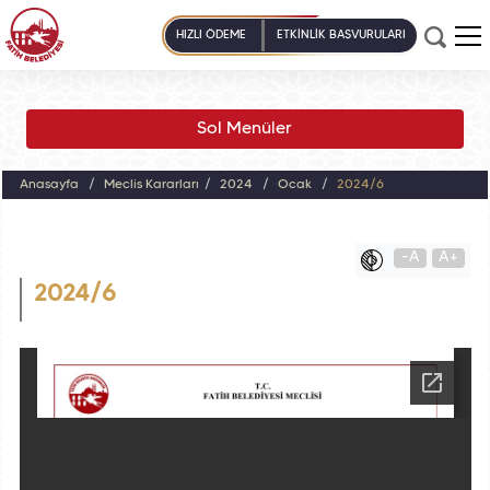
HIZLI ÖDEME
ETKİNLİK BAŞVURULARI
Sol Menüler
Anasayfa
Meclis Kararları
2024
Ocak
2024/6
-A
A+
2024/6